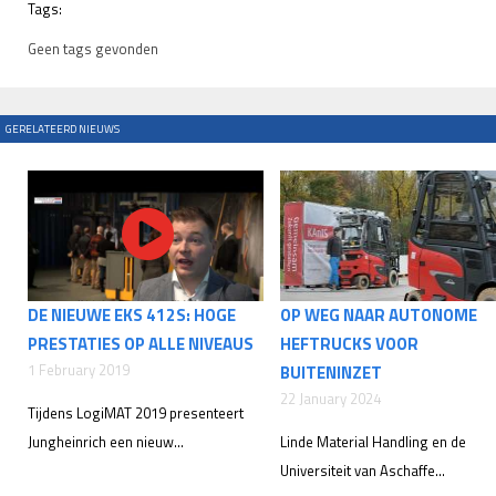
Tags:
Geen tags gevonden
GERELATEERD NIEUWS
DE NIEUWE EKS 412S: HOGE
OP WEG NAAR AUTONOME
PRESTATIES OP ALLE NIVEAUS
HEFTRUCKS VOOR
1 February 2019
BUITENINZET
22 January 2024
Tijdens LogiMAT 2019 presenteert
Jungheinrich een nieuw...
Linde Material Handling en de
Universiteit van Aschaffe...