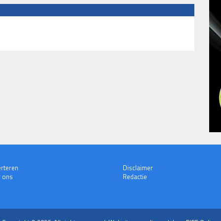
rteren
Disclaimer
 ons
Redactie