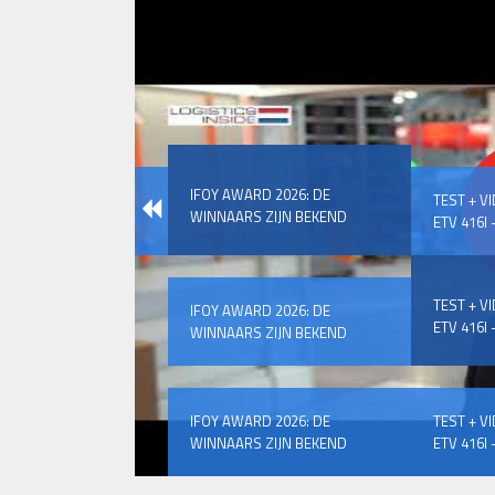
IFOY AWARD 2026: DE
TEST + V
WINNAARS ZIJN BEKEND
ETV 416I –
TEST + V
IFOY AWARD 2026: DE
ETV 416I –
WINNAARS ZIJN BEKEND
IFOY AWARD 2026: DE
TEST + V
WINNAARS ZIJN BEKEND
ETV 416I –