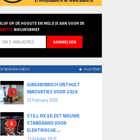
BLIJF OP DE HOOGTE EN MELD JE AAN VOOR DE
GRATIS
NIEUWSBRIEF
ST BEKEKEN VIDEO'S
ALLE ITEMS
JUNGHEINRICH ONTHULT
INNOVATIES VOOR 2026
23 February 2026
STILL RX 60 ZET NIEUWE
STANDAARD VOOR
ELEKTRISCHE ...
15 October 2019