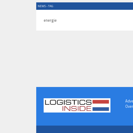
NEWS - TAG:
energie
Adve
Over