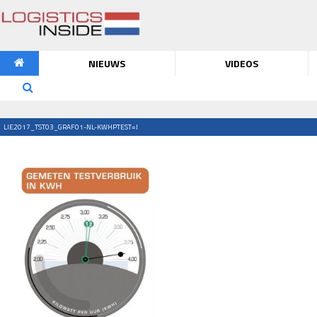
NIEUWS
VIDEOS
LIE2017_TST03_GRAF01-NL-KWHPTEST=I