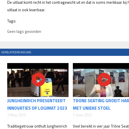
De uitlaat komt recht in het contragewicht uit en dat is soms merkbaar bij
uitlaat is ook leverbaar.
Tags:
Geen tags gevonden
GERELATEERD NIEUWS
JUNGHEINRICH PRESENTEERT
TRONE SEATING GROEIT HA
INNOVATIES OP LOGIMAT 2023
MET UNIEKE STOEL
3 May 2023
7 June 2022
Traditiegetrouw onthult Jungheinrich
Veel bereikt in vier jaar Trône Sea