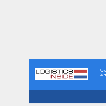
Adve
Over