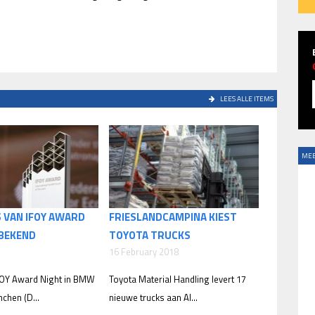
LEES ALLE ITEMS
MEE
 VAN IFOY AWARD
FRIESLANDCAMPINA KIEST
 BEKEND
TOYOTA TRUCKS
16 February 2018
IFOY Award Night in BMW
Toyota Material Handling levert 17
chen (D...
nieuwe trucks aan Al...