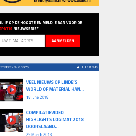
BLIJF OP DE HOOGTE EN MELD JE AAN VOOR DE
GRATIS
NIEUWSBRIEF
ST BEKEKEN VIDEO'S
ALLE ITEMS
VEEL NIEUWS OP LINDE’S
WORLD OF MATERIAL HAN...
18 June 2018
COMPILATIEVIDEO
HIGHLIGHTS LOGIMAT 2018
DOORSLAAND...
29 March 2018