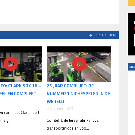
LEES ALLE ITEMS
MEE
DEO: CLARK SRX 16 –
25 JAAR COMBILIFT: DE
EEL EN COMPLEET
NUMMER 1 NICHESPELER IN DE
WERELD
2 October 2023
en compleet Clark heeft
n eig...
Combilift, de Ierse fabrikant van
transportmiddelen voo...