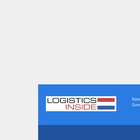
Adve
Over