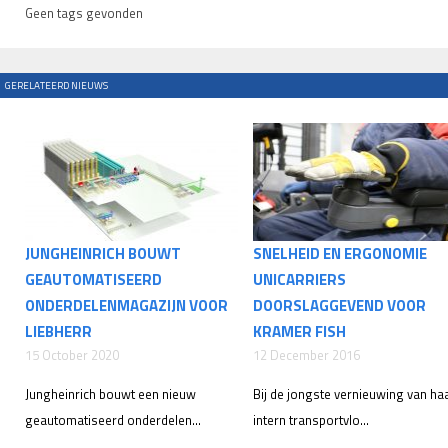
Geen tags gevonden
GERELATEERD NIEUWS
JUNGHEINRICH BOUWT
SNELHEID EN ERGONOMIE
GEAUTOMATISEERD
UNICARRIERS
ONDERDELENMAGAZIJN VOOR
DOORSLAGGEVEND VOOR
LIEBHERR
KRAMER FISH
15 October 2020
12 December 2016
Jungheinrich bouwt een nieuw
Bij de jongste vernieuwing van ha
geautomatiseerd onderdelen...
intern transportvlo...