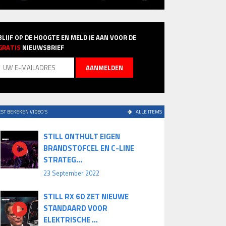
BLIJF OP DE HOOGTE EN MELD JE AAN VOOR DE
GRATIS
NIEUWSBRIEF
ST BEKEKEN VIDEO'S
ALLE ITEMS
STILL ONTHULT EIGEN
BRANDSTOFCEL EN C-LINE
STRATEG...
23 September 2022
STILL RX 60 ZET NIEUWE
STANDAARD VOOR
ELEKTRISCHE ...