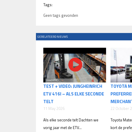
Tags:
Geen tags gevonden
GERELATEERD NIEUWS
TEST + VIDEO: JUNGHEINRICH
TOYOTA M
ETV 416I – ALS ELKE SECONDE
PREFERRE
TELT
MERCHAN
11 May 2026
22 October 
Als elke seconde telt Dachten we
Toyota Mater
vorig jaar met de ETV...
kort de prefe