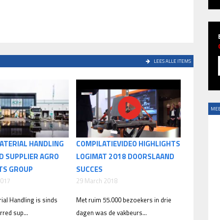
LEES ALLE ITEMS
MEE
ATERIAL HANDLING
COMPILATIEVIDEO HIGHLIGHTS
D SUPPLIER AGRO
LOGIMAT 2018 DOORSLAAND
TS GROUP
SUCCES
2017
29 March 2018
ial Handling is sinds
Met ruim 55.000 bezoekers in drie
rred sup...
dagen was de vakbeurs...