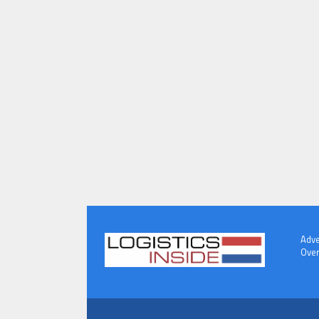
Adve
Over