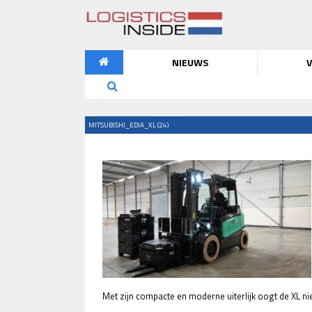
NIEUWS
V
MITSUBISHI_EDIA_XL (24)
Met zijn compacte en moderne uiterlijk oogt de XL nie