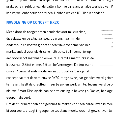
praktische inzetduur van de batterij kom je bijna anderhalve werkdag ver. W
kan vrijwel onbeperkt doorrijden. Hebben we een IC Killer in handen?
NAVOLGING OP CONCEPT RX20
Mede door de toegenomen aandacht voor milieuzaken,
dieselgate en de altijd aanwezige wens naar minder
onderhoud en kosten gloort er een flinke toename van het
marktaandeel voor elektrische heftrucks. Still neemt hierop
een voorschot met haar nieuwe RX60 familie met trucks in de
klasse van 2,5 tot en met 3,5 ton hefvermogen. De truckserie
omvat 7 verschillende modellen en borduurt verder op het
concept dat met de vernieuwde RX20-range twee jaar geleden werd geïntro
te maken, heeft de chauffeur meer been- en werkruimte. Tevens werd de op
nieuwe Smart Display die aan de armleuning is bevestigd. Dankzij het lage
geoptimaliseerd.
Om de truck beter dan ooit geschikt te maken voor een harde inzet, is meer
bijvoorbeeld, draagt in geopende toestand moeiteloos het gewicht van tw