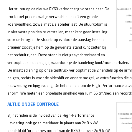
Het sturen op de nieuwe RX60 verloopt erg voorspelbaar. De
truck doet precies wat je verwacht en heeft een goede
koersvastheid, zowel met als zonder last. De stuurkolom is
in vier vaste posities te verstellen, maar kent geen instelling
voor de hoogte. De stuurknop is ‘door de aanslag heen te
draaien’ zodat je hem op de gewenste stand kunt zetten bij
het rechtuit rijden. Deze stand is niet gesynchroniseerd en
verloopt dus na een tijdje, waardoor je de handeling kunt/moet herhalen.
De mastbediening op onze testtruck verloopt met de 2 hendels op de armle
neigen, rechts is voor de sideshift en andere mogelijke extra functies die nu
nauwkeurig en fijngevoelig. De hefsnelheid om de High-Performance uitvo
enorm. We meten een onbelaste snelheid van ruim 66 cm/sec, een record!
ALTIJD ONDER CONTROLE
Bij het rijden is de invloed van de High-Performance
uitvoering ook goed merkbaar. In plaats van 2x 8,5 kW
beschikt dit ‘pre-series model’ van de RX60 nu over 2x 9,6 kW