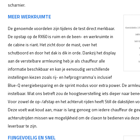
scharnier.
MEER WERKRUIMTE
De genoemde voordelen zijn tijdens de test direct merkbaar.
De opstap op de RX60 is ruim en de been- en werkruimte in
de cabine is riant. Het zicht door de mast, over het
schutboord en door het dak is dik in orde. Dankzij het display
aan de verstelbare armleuning heb je als chauffeur alle
informatie beschikbaar en kan je eenvoudig verschillende
instellingen kiezen zoals rij- en hefprogrramma’s inclusief
Blue-Q energiebesparing en de sprint modus voor extra power. De armleuni
instelbaar. Wat ons betreft zou de hoogteverstelling iets dieper naar be
Voor zowel de op-/afstap en het achteruit rijden heeft Still de dakstijlen 
Deze voelt wat koud aan, maar is lang genoeg om iedere chauffeur de gewe
achteruitrijden missen we mogelijkheid om de claxon te bedienen via deze 
leverbaar te zijn.
FIJNGEVOELIG EN SNEL