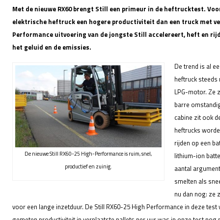
Met de nieuwe RX60 brengt Still een primeur in de heftrucktest. Voor
elektrische heftruck een hogere productiviteit dan een truck met 
Performance uitvoering van de jongste Still accelereert, heft en ri
het geluid en de emissies.
De trend is al ee
heftruck steeds 
LPG-motor. Ze z
barre omstandig
cabine zit ook d
heftrucks worde
rijden op een bat
De nieuwe Still RX60-25 High-Performance is ruim, snel,
lithium-ion batte
productief en zuinig.
aantal argument
smelten als sne
nu dan nog: ze zi
voor een lange inzetduur. De Still RX60-25 High Performance in deze test
gemeten productiviteit in verplaatste pallets per uur was in onze test no