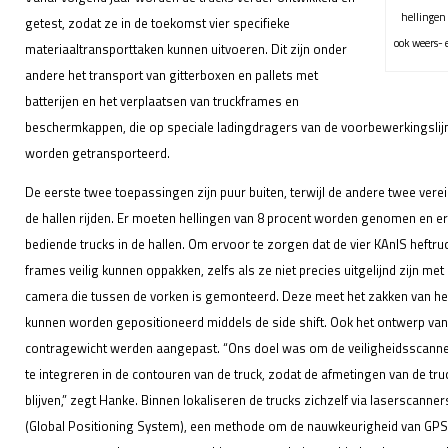
hellingen 
getest, zodat ze in de toekomst vier specifieke
ook weers- 
materiaaltransporttaken kunnen uitvoeren. Dit zijn onder
andere het transport van gitterboxen en pallets met
batterijen en het verplaatsen van truckframes en
beschermkappen, die op speciale ladingdragers van de voorbewerkingsli
worden getransporteerd.
De eerste twee toepassingen zijn puur buiten, terwijl de andere twee vere
de hallen rijden. Er moeten hellingen van 8 procent worden genomen en e
bediende trucks in de hallen. Om ervoor te zorgen dat de vier KAnIS heftru
frames veilig kunnen oppakken, zelfs als ze niet precies uitgelijnd zijn met
camera die tussen de vorken is gemonteerd. Deze meet het zakken van he
kunnen worden gepositioneerd middels de side shift. Ook het ontwerp van h
contragewicht werden aangepast. “Ons doel was om de veiligheidsscanne
te integreren in de contouren van de truck, zodat de afmetingen van de tru
blijven,” zegt Hanke. Binnen lokaliseren de trucks zichzelf via laserscanner
(Global Positioning System), een methode om de nauwkeurigheid van GPS 