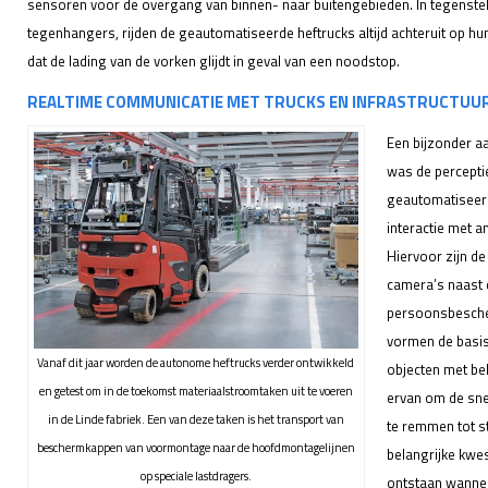
sensoren voor de overgang van binnen- naar buitengebieden. In tegenstel
tegenhangers, rijden de geautomatiseerde heftrucks altijd achteruit op 
dat de lading van de vorken glijdt in geval van een noodstop.
REALTIME COMMUNICATIE MET TRUCKS EN INFRASTRUCTUU
Een bijzonder a
was de percepti
geautomatiseer
interactie met 
Hiervoor zijn d
camera’s naast 
persoonsbesch
vormen de basis 
Vanaf dit jaar worden de autonome heftrucks verder ontwikkeld
objecten met beh
en getest om in de toekomst materiaalstroomtaken uit te voeren
ervan om de snel
in de Linde fabriek. Een van deze taken is het transport van
te remmen tot st
beschermkappen van voormontage naar de hoofdmontagelijnen
belangrijke kwest
op speciale lastdragers.
ontstaan wannee