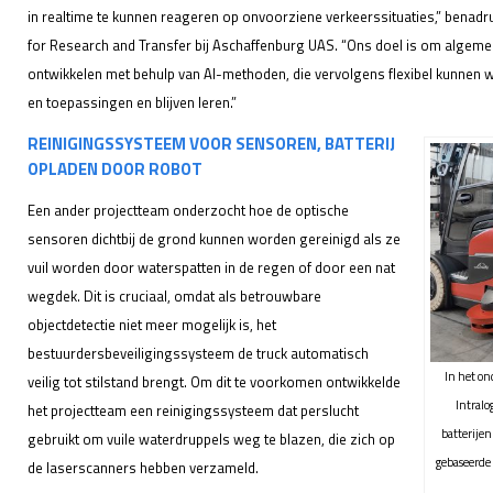
in realtime te kunnen reageren op onvoorziene verkeerssituaties,” benadruk
for Research and Transfer bij Aschaffenburg UAS. “Ons doel is om algem
ontwikkelen met behulp van AI-methoden, die vervolgens flexibel kunnen 
en toepassingen en blijven leren.”
REINIGINGSSYSTEEM VOOR SENSOREN, BATTERIJ
OPLADEN DOOR ROBOT
Een ander projectteam onderzocht hoe de optische
sensoren dichtbij de grond kunnen worden gereinigd als ze
vuil worden door waterspatten in de regen of door een nat
wegdek. Dit is cruciaal, omdat als betrouwbare
objectdetectie niet meer mogelijk is, het
bestuurdersbeveiligingssysteem de truck automatisch
In het on
veilig tot stilstand brengt. Om dit te voorkomen ontwikkelde
Intralo
het projectteam een reinigingssysteem dat perslucht
batterijen
gebruikt om vuile waterdruppels weg te blazen, die zich op
gebaseerde 
de laserscanners hebben verzameld.