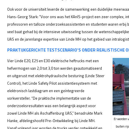
Ook voor de universiteit leverde de samenwerking een duidelijke meerwaar
Hans-Georg Stark: “Voor ons was het KAnIS-project een zeer complex, inte
professoren en talloze onderzoeksassistenten en studenten waren erbij b
veel baat gehad bij de intensieve uitwisseling tussen de wetenschappelijk
UAS en de jarenlange expertise van Linde MH op het gebied van intralogisti
PRAKTIJKGERICHTE TESTSCENARIO’S ONDER REALISTISCHE
Vier Linde E20, E25 en E30 elektrische heftrucks met een
hefvermogen van 2,0 tot 3,0 ton werden geautomatiseerd
en uitgerust met elektrohydraulische besturing (Linde Steer
Control), het Linde Safety Pilot assistentiesysteem met
elektronisch lastdiagram en een geïntegreerde
vorkversteller. “De praktische implementatie van de
onderzoeksresultaten was een belangrijk aspect voor
zowel Linde MH als Aschaffenburg UAS,” benadrukte Mark
Er worden v
Hanke, afdelingshoofd Pre-Ontwikkeling bij Linde MH.
buiten rij
Vanaf volgend jaar worden de trucks verder ontwikkeld en