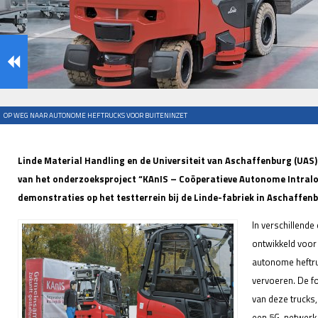
OP WEG NAAR AUTONOME HEFTRUCKS VOOR BUITENINZET
Linde Material Handling en de Universiteit van Aschaffenburg (UAS
van het onderzoeksproject “KAnIS – Coöperatieve Autonome Intralo
demonstraties op het testterrein bij de Linde-fabriek in Aschaffen
In verschillend
ontwikkeld voor
autonome heftru
vervoeren. De 
van deze trucks,
een 5G-netwerk 