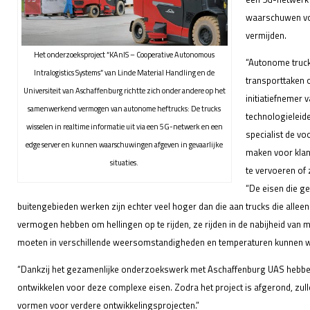
waarschuwen voo
vermijden.
Het onderzoeksproject “KAnIS – Cooperative Autonomous
“Autonome truck
Intralogistics Systems” van Linde Material Handling en de
transporttaken 
Universiteit van Aschaffenburg richtte zich onder andere op het
initiatiefnemer 
samenwerkend vermogen van autonome heftrucks: De trucks
technologieleider
wisselen in realtime informatie uit via een 5G-netwerk en een
specialist de v
edge server en kunnen waarschuwingen afgeven in gevaarlijke
maken voor klan
situaties.
te vervoeren of
“De eisen die ge
buitengebieden werken zijn echter veel hoger dan die aan trucks die alle
vermogen hebben om hellingen op te rijden, ze rijden in de nabijheid van
moeten in verschillende weersomstandigheden en temperaturen kunnen wor
“Dankzij het gezamenlijke onderzoekswerk met Aschaffenburg UAS hebb
ontwikkelen voor deze complexe eisen. Zodra het project is afgerond, zul
vormen voor verdere ontwikkelingsprojecten.”