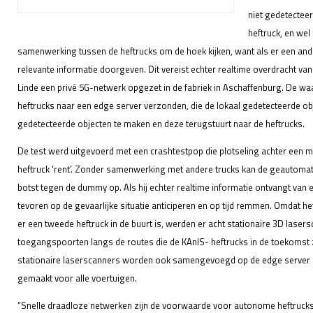
niet gedetectee
heftruck, en wel
samenwerking tussen de heftrucks om de hoek kijken, want als er een ander
relevante informatie doorgeven. Dit vereist echter realtime overdracht 
Linde een privé 5G-netwerk opgezet in de fabriek in Aschaffenburg. De
heftrucks naar een edge server verzonden, die de lokaal gedetecteerde obje
gedetecteerde objecten te maken en deze terugstuurt naar de heftrucks.
De test werd uitgevoerd met een crashtestpop die plotseling achter een m
heftruck ‘rent’. Zonder samenwerking met andere trucks kan de geautomati
botst tegen de dummy op. Als hij echter realtime informatie ontvangt van e
tevoren op de gevaarlijke situatie anticiperen en op tijd remmen. Omdat het
er een tweede heftruck in de buurt is, werden er acht stationaire 3D laser
toegangspoorten langs de routes die de KAnIS- heftrucks in de toekomst zul
stationaire laserscanners worden ook samengevoegd op de edge server e
gemaakt voor alle voertuigen.
“Snelle draadloze netwerken zijn de voorwaarde voor autonome heftruck