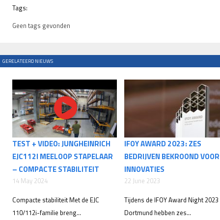
Tags:
Geen tags gevonden
GERELATEERD NIEUWS
TEST + VIDEO: JUNGHEINRICH
IFOY AWARD 2023: ZES
EJC112I MEELOOP STAPELAAR
BEDRIJVEN BEKROOND VOOR
– COMPACTE STABILITEIT
INNOVATIES
14 May 2024
22 June 2023
Compacte stabiliteit Met de EJC
Tijdens de IFOY Award Night 2023 
110/112i-familie breng...
Dortmund hebben zes...