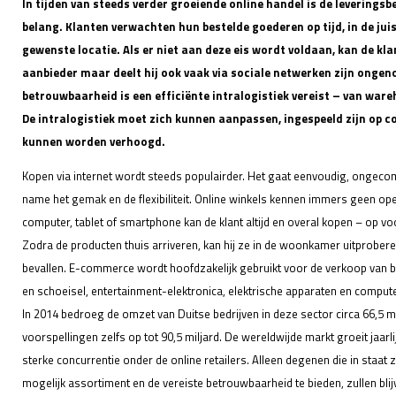
In tijden van steeds verder groeiende online handel is de leveringsb
belang. Klanten verwachten hun bestelde goederen op tijd, in de juis
gewenste locatie. Als er niet aan deze eis wordt voldaan, kan de kl
aanbieder maar deelt hij ook vaak via sociale netwerken zijn onge
betrouwbaarheid is een efficiënte intralogistiek vereist – van ware
De intralogistiek moet zich kunnen aanpassen, ingespeeld zijn op co
kunnen worden verhoogd.
Kopen via internet wordt steeds populairder. Het gaat eenvoudig, ongeco
name het gemak en de flexibiliteit. Online winkels kennen immers geen op
computer, tablet of smartphone kan de klant altijd en overal kopen – op voo
Zodra de producten thuis arriveren, kan hij ze in de woonkamer uitprober
bevallen. E-commerce wordt hoofdzakelijk gebruikt voor de verkoop van b
en schoeisel, entertainment-elektronica, elektrische apparaten en comput
In 2014 bedroeg de omzet van Duitse bedrijven in deze sector circa 66,5 mi
voorspellingen zelfs op tot 90,5 miljard. De wereldwijde markt groeit jaarli
sterke concurrentie onder de online retailers. Alleen degenen die in staat
mogelijk assortiment en de vereiste betrouwbaarheid te bieden, zullen bli