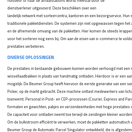
huisdeur of naar de afhaalstations wordt meestal door de
dienstverlener uitgevoerd. Deze beschikken over een
landelijk netwerk met sorteercentra, kantoren en een bezorgservice. Hun
traditionele pakketdiensten. De systemen zijn niet opgewassen tegen he
en de afnemende omvang van de pakketten. Hier komen de steeds krappere 
voor het sorteren nog eens bij. Om aan de eisen van e-commerce te vold
prestaties verbeteren.
DIVERSE OPLOSSINGEN
De prestaties in bestaande gebouwen kunnen worden verhoogd met een m
wissellaadbakken in plaats van handmatig ontladen. Hierdoor is er een aa
mogelijk. De Beumer Group heeft hiervoor de eerste generatie van een s
Picker, op de markt gebracht. Deze machine ontlast medewerkers van licham
toeneemt. Personal in Post- en CEP-processen (Courier, Express and Parc
formaten en gewichten, pakjes en verzendeenheden met hoge prestaties on
De capaciteit voor ontladen neemt toe terwijl de zendingen kleiner worden
Om de bulkstroom efficiënt te verwerken, moet de pakketten automatisch
Beumer Group de Automatic Parcel Singulator ontwikkeld, die is afgestem