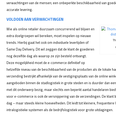
verwachtingen van de mensen; een onbeperkte beschikbaarheid van goeder
accurate levering.
VOLDOEN AAN VERWACHTINGEN
Wie als online retailer duurzaam concurrerend wil blijven en
extra doelgroepen wil bereiken, moet inspelen op nieuwe
Th
trends. Hierbij gaat het ook om individuele levertijden of
Same Day Delivery. Dit wil zeggen dat de klant de goederen
nog dezelfde dag als waarop ze zijn besteld ontvangt.
Deze mogelijkheid moet de e-commerce definitief op
hetzelfde niveau van de beschikbaarheid van de producten als de lokale h
verzending bestrijkt afhankelijk van de vestigingsplaats van de online win
aangeboden binnen de stadlogistiek in grote steden en is duurder dan ee
met dit onderwerp bezig, maar slechts een beperkt aantal handelaren bie
voor e-commerce is ook de versnippering van de verzendingen. De klant 
dag – maar steeds kleine hoeveelheden. Dit leidt tot kleinere, frequentere 
intralogistieke systemen als de bedrijfslogistiek voor grote uitdagingen.