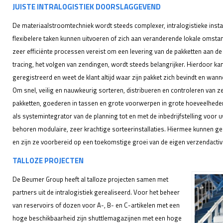
JUISTE INTRALOGISTIEK DOORSLAGGEVEND
De materiaalstroomtechniek wordt steeds complexer, intralogistieke inst
flexibelere taken kunnen uitvoeren of zich aan veranderende lokale omst
zeer efficiënte processen vereist om een levering van de pakketten aan de
tracing, het volgen van zendingen, wordt steeds belangrijker. Hierdoor ka
geregistreerd en weet de klant altijd waar zijn pakket zich bevindt en wan
Om snel, veilig en nauwkeurig sorteren, distribueren en controleren van z
pakketten, goederen in tassen en grote voorwerpen in grote hoeveelhede
als systemintegrator van de planning tot en met de inbedrijfstelling voor 
behoren modulaire, zeer krachtige sorteerinstallaties. Hiermee kunnen g
en zijn ze voorbereid op een toekomstige groei van de eigen verzendactivi
TALLOZE PROJECTEN
De Beumer Group heeft al talloze projecten samen met
partners uit de intralogistiek gerealiseerd. Voor het beheer
van reservoirs of dozen voor A-, B- en C-artikelen met een
hoge beschikbaarheid zijn shuttlemagazijnen met een hoge