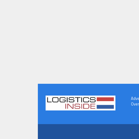
Adve
Over