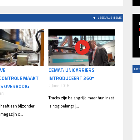
LEES ALLE ITEMS
EVE
CEMAT: UNICARRIERS
MEE
CONTROLE MAAKT
INTRODUCEERT 360º
2 June 2016
S OVERBODIG
18
Trucks zijn belangrijk, maar hun inzet
 heeft een bijzonder
is nog belangrij...
magazijn o...