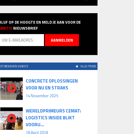
BLIJF OP DE HOOGTE EN MELD JE AAN VOOR DE
GRATIS
NIEUWSBRIEF
ST BEKEKEN VIDEO'S
ALLE ITEMS
CONCRETE OPLOSSINGEN
VOOR NU EN STRAKS
14 November 2025
WERELDPRIMEURS CEMAT:
LOGISTICS INSIDE BLIKT
VOORU...
18 April 2018