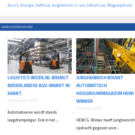
Accu's
,
Energie
,
Heftruck
,
Jungheinrich
,
Li-ion
,
Lithium ion
,
Magazijntruck
GERELATEERD NIEUWS
LOGISTICS INSIDE.NL BRENGT
JUNGHEINRICH BOUWT
NEDERLANDSE AGV-MARKT IN
AUTOMATISCH
KAART
HOOGBOUWMAGAZIJN HEWI 
6 December 2016
WINKER
5 January 2017
Automatiseren wordt steeds
laagdrempeliger. Ook in het ...
HEWI G. Winker heeft Jungheinrich
opdracht gegeven voor...