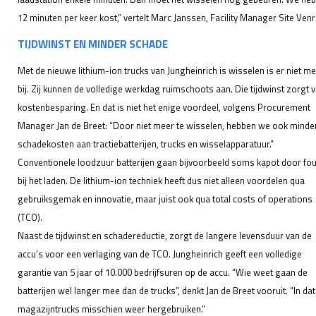
12 minuten per keer kost,” vertelt Marc Janssen, Facility Manager Site Venr
TIJDWINST EN MINDER SCHADE
Met de nieuwe lithium-ion trucks van Jungheinrich is wisselen is er niet m
bij. Zij kunnen de volledige werkdag ruimschoots aan. Die tijdwinst zorgt 
kostenbesparing. En dat is niet het enige voordeel, volgens Procurement
Manager Jan de Breet: “Door niet meer te wisselen, hebben we ook minde
schadekosten aan tractiebatterijen, trucks en wisselapparatuur.”
Conventionele loodzuur batterijen gaan bijvoorbeeld soms kapot door fo
bij het laden. De lithium-ion techniek heeft dus niet alleen voordelen qua
gebruiksgemak en innovatie, maar juist ook qua total costs of operations
(TCO).
Naast de tijdwinst en schadereductie, zorgt de langere levensduur van de
accu’s voor een verlaging van de TCO. Jungheinrich geeft een volledige
garantie van 5 jaar of 10.000 bedrijfsuren op de accu. “Wie weet gaan de
batterijen wel langer mee dan de trucks”, denkt Jan de Breet vooruit. “In d
magazijntrucks misschien weer hergebruiken.”