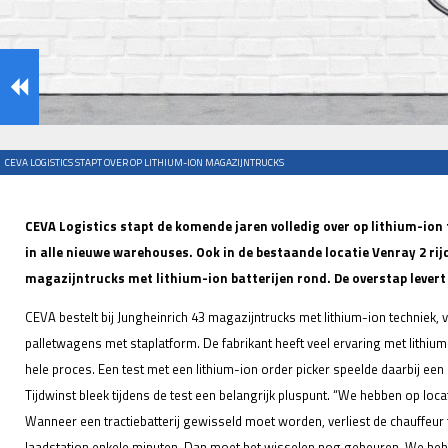
CEVA LOGISTICS STAPT OVER OP LITHIUM-ION MAGAZIJNTRUCKS
CEVA Logistics stapt de komende jaren volledig over op lithium-ion t
in alle nieuwe warehouses. Ook in de bestaande locatie Venray 2 rij
magazijntrucks met lithium-ion batterijen rond. De overstap levert
CEVA bestelt bij Jungheinrich 43 magazijntrucks met lithium-ion techniek, v
palletwagens met staplatform. De fabrikant heeft veel ervaring met lithium
hele proces. Een test met een lithium-ion order picker speelde daarbij een 
Tijdwinst bleek tijdens de test een belangrijk pluspunt. “We hebben op loca
Wanneer een tractiebatterij gewisseld moet worden, verliest de chauffeur 
laadstation enkele minuten. Dan moet het wisselen nog gebeuren. We hebb