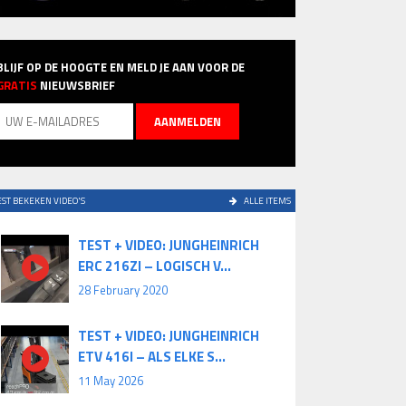
BLIJF OP DE HOOGTE EN MELD JE AAN VOOR DE
GRATIS
NIEUWSBRIEF
ST BEKEKEN VIDEO'S
ALLE ITEMS
TEST + VIDEO: JUNGHEINRICH
ERC 216ZI – LOGISCH V...
28 February 2020
TEST + VIDEO: JUNGHEINRICH
ETV 416I – ALS ELKE S...
11 May 2026