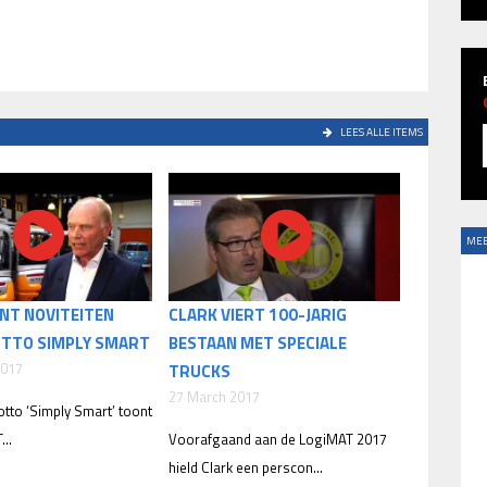
LEES ALLE ITEMS
MEE
NT NOVITEITEN
CLARK VIERT 100-JARIG
TTO SIMPLY SMART
BESTAAN MET SPECIALE
2017
TRUCKS
27 March 2017
tto ‘Simply Smart’ toont
...
Voorafgaand aan de LogiMAT 2017
hield Clark een perscon...