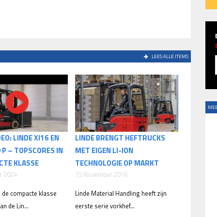
LEES ALLE ITEMS
MEE
EO: LINDE XI16 EN
LINDE BRENGT HEFTRUCKS
0 P – TOPSCORES IN
MET EIGEN LI-ION
CTE KLASSE
TECHNOLOGIE OP MARKT
r 2024
15 November 2016
n de compacte klasse
Linde Material Handling heeft zijn
an de Lin...
eerste serie vorkhef...