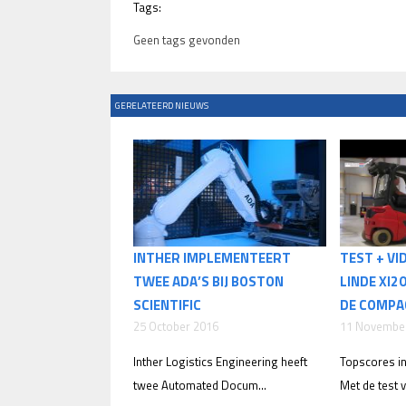
Tags:
Geen tags gevonden
GERELATEERD NIEUWS
INTHER IMPLEMENTEERT
TEST + VID
TWEE ADA’S BIJ BOSTON
LINDE XI2
SCIENTIFIC
DE COMPA
25 October 2016
11 Novembe
Inther Logistics Engineering heeft
Topscores i
twee Automated Docum...
Met de test v