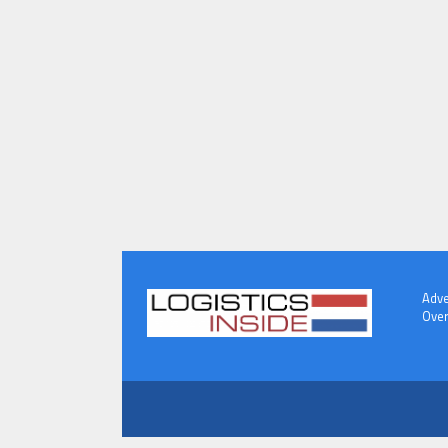
Adve
Over