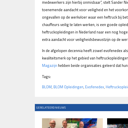
medewerkers zijn hierbij onmisbaar”, stelt Sander 
toenemende aandacht voor veiligheid en het voorkom
ongevallen op de werkvloer waar een heftruck bij be
chauffeurs veilig te laten werken, is een goede oplei
heftruckopleidingen in Nederland naar een nog hoger
extra aandacht voor veiligheidsbewustzijn op de werk
In de afgelopen decennia heeft zowel evofenedex al
kwaliteitsmerk op het gebied van heftruckopleiding
Magazijn
hebben beide organisaties geleerd dat hun
Tags:
BLOM
,
BLOM Opleidingen
,
Evofenedex
,
Heftruckople
GERELATEERD NIEUWS