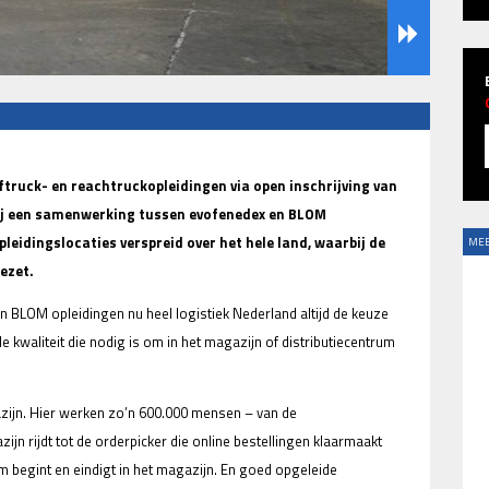
ftruck- en reachtruckopleidingen via open inschrijving van
kzij een samenwerking tussen evofenedex en BLOM
leidingslocaties verspreid over het hele land, waarbij de
MEE
ezet.
 BLOM opleidingen nu heel logistiek Nederland altijd de keuze
e kwaliteit die nodig is om in het magazijn of distributiecentrum
azijn. Hier werken zo’n 600.000 mensen – van de
ijn rijdt tot de orderpicker die online bestellingen klaarmaakt
begint en eindigt in het magazijn. En goed opgeleide