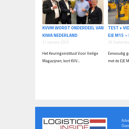
KVVM WORDT ONDERDEEL VAN
TEST + VI
KIWA NEDERLAND
EJE M15 –
21 January 2020
26 Septembe
Het Keuringsinstituut Voor Veilige
Eenvoudig g
Magazijnen, kort KVV...
met de EJE M
Adve
Over