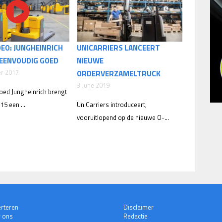
DEO: JUNGHEINRICH
UNICARRIERS LANCEERT
 EENVOUDIG GOED
NIEUWE
r 2017
ORDERVERZAMELTRUCK
3 June 2019
oed Jungheinrich brengt
15 een ...
UniCarriers introduceert,
vooruitlopend op de nieuwe O-...
rteren
Disclaimer
 ons
Redactie