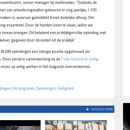
Nieuwenhuizen, senior manager bij evofenedex. “Ondanks de
en van arbeidsongevallen gebeuren er nog jaarlijks 1.700
trokken is, waarvan gemiddeld 8 met dodelijke afloop. Om
ding essentieel. Door de handen ineen te slaan, willen we
 niveau brengen. Dit betekent een praktijkgerichte opleiding met
vloer, gegeven door docenten uit de praktijk.”
s BLOM opleidingen een stevige positie opgebouwd als
en. Door eerdere samenwerking bij de
Code Gezond en Veilig
 visies op veilig werken in het magazijn overeenkomen.
idingen
,
Intralogistiek
,
Opleidingen
,
Veiligheid
LEES ALLE ITEMS