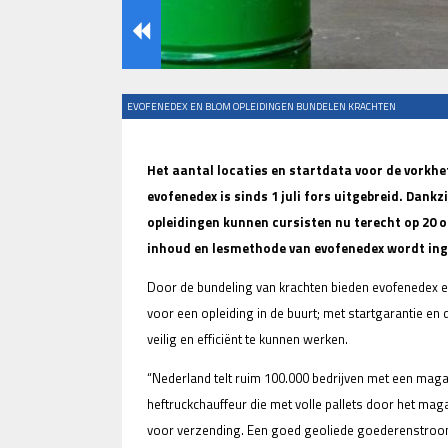
EVOFENEDEX EN BLOM OPLEIDINGEN BUNDELEN KRACHTEN
Het aantal locaties en startdata voor de vorkhe
evofenedex is sinds 1 juli fors uitgebreid. Dan
opleidingen kunnen cursisten nu terecht op 20 op
inhoud en lesmethode van evofenedex wordt ing
Door de bundeling van krachten bieden evofenedex en
voor een opleiding in de buurt; met startgarantie en d
veilig en efficiënt te kunnen werken.
“Nederland telt ruim 100.000 bedrijven met een mag
heftruckchauffeur die met volle pallets door het magaz
voor verzending. Een goed geoliede goederenstroom 