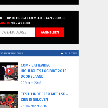
BLIJF OP DE HOOGTE EN MELD JE AAN VOOR DE
GRATIS
NIEUWSBRIEF
ST BEKEKEN VIDEO'S
ALLE ITEMS
COMPILATIEVIDEO
HIGHLIGHTS LOGIMAT 2018
DOORSLAAND...
29 March 2018
TEST: LINDE E25R MET LSP –
ZIEN IS GELOVEN
22 November 2016