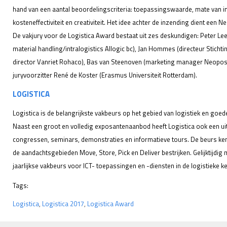
hand van een aantal beoordelingscriteria: toepassingswaarde, mate van i
kosteneffectiviteit en creativiteit. Het idee achter de inzending dient een 
De vakjury voor de Logistica Award bestaat uit zes deskundigen: Peter Leeri
material handling/intralogistics Allogic bc), Jan Hommes (directeur Sticht
director Vanriet Rohaco), Bas van Steenoven (marketing manager Neopost)
juryvoorzitter René de Koster (Erasmus Universiteit Rotterdam).
LOGISTICA
Logistica is de belangrijkste vakbeurs op het gebied van logistiek en go
Naast een groot en volledig exposantenaanbod heeft Logistica ook een u
congressen, seminars, demonstraties en informatieve tours. De beurs kent d
de aandachtsgebieden Move, Store, Pick en Deliver bestrijken. Gelijktijdig m
jaarlijkse vakbeurs voor ICT- toepassingen en -diensten in de logistieke ke
Tags:
Logistica
,
Logistica 2017
,
Logistica Award