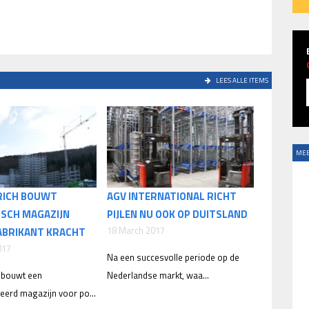
LEES ALLE ITEMS
MEE
RICH BOUWT
AGV INTERNATIONAL RICHT
SCH MAGAZIJN
PIJLEN NU OOK OP DUITSLAND
18 March 2017
BRIKANT KRACHT
017
Na een succesvolle periode op de
h bouwt een
Nederlandse markt, waa...
erd magazijn voor po...