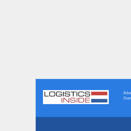
Adve
Over