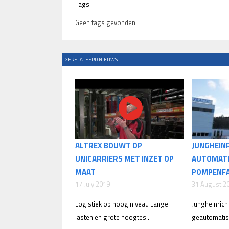
Tags:
Geen tags gevonden
GERELATEERD NIEUWS
ALTREX BOUWT OP
JUNGHEIN
UNICARRIERS MET INZET OP
AUTOMATI
MAAT
POMPENFA
17 July 2019
31 August 2
Logistiek op hoog niveau Lange
Jungheinric
lasten en grote hoogtes...
geautomatise