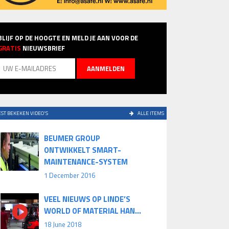
BLIJF OP DE HOOGTE EN MELD JE AAN VOOR DE
GRATIS
NIEUWSBRIEF
ST BEKEKEN VIDEO'S
ALLE ITEMS
BEUMER GROUP
ONTWIKKELT SMART-
MAINTENANCE-SYSTEM
1 December 2016
VEEL NIEUWS OP LINDE’S
WORLD OF MATERIAL HAN...
18 June 2018