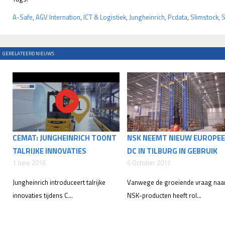
A-Safe
,
AGV Internation
,
ICT & Logistiek
,
Jungheinrich
,
Pcdata
,
Slimstock
,
S
GERELATEERD NIEUWS
CEMAT: JUNGHEINRICH TOONT
NSK NEEMT NIEUW EUROPE
TALRIJKE INNOVATIES
DC IN TILBURG IN GEBRUIK
1 June 2016
6 October 2017
Jungheinrich introduceert talrijke
Vanwege de groeiende vraag naa
innovaties tijdens C...
NSK-producten heeft rol...