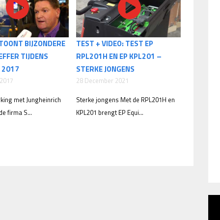
TOONT BIJZONDERE
TEST + VIDEO: TEST EP
FFER TIJDENS
RPL201H EN EP KPL201 –
 2017
STERKE JONGENS
 2017
28 December 2021
king met Jungheinrich
Sterke jongens Met de RPL201H en
e firma S...
KPL201 brengt EP Equi...