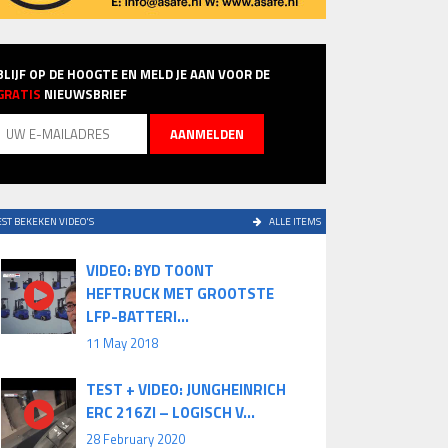
BLIJF OP DE HOOGTE EN MELD JE AAN VOOR DE
GRATIS
NIEUWSBRIEF
ST BEKEKEN VIDEO'S
ALLE ITEMS
VIDEO: BYD TOONT
HEFTRUCK MET GROOTSTE
LFP-BATTERI...
11 May 2018
TEST + VIDEO: JUNGHEINRICH
ERC 216ZI – LOGISCH V...
28 February 2020