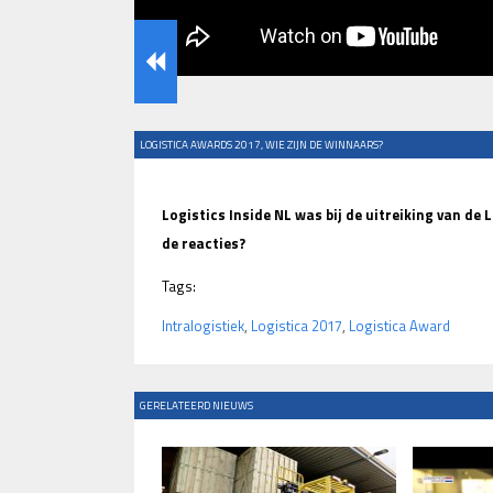
LOGISTICA AWARDS 2017, WIE ZIJN DE WINNAARS?
Logistics Inside NL was bij de uitreiking van d
de reacties?
Tags:
Intralogistiek
,
Logistica 2017
,
Logistica Award
GERELATEERD NIEUWS