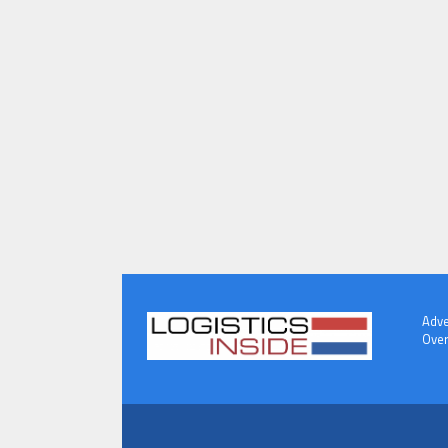
Adve
Over