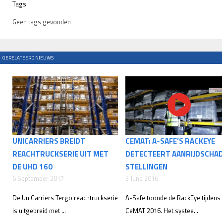
Tags:
Geen tags gevonden
GERELATEERD NIEUWS
UNICARRIERS BREIDT
CEMAT: A-SAFE’S RACKEYE
REACHTRUCKSERIE UIT MET
DETECTEERT AANRIJDSCHA
DE UHD 160
STELLINGEN
6 September 2017
3 June 2016
De UniCarriers Tergo reachtruckserie
A-Safe toonde de RackEye tijdens
is uitgebreid met ...
CeMAT 2016. Het systee...