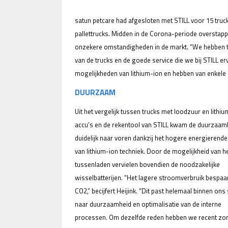
satun petcare had afgesloten met STILL voor 15 truck
pallettrucks. Midden in de Corona-periode overstapp
onzekere omstandigheden in de markt. “We hebben toe
van de trucks en de goede service die we bij STILL er
mogelijkheden van lithium-ion en hebben van enkele 
DUURZAAM
Uit het vergelijk tussen trucks met loodzuur en lithi
accu’s en de rekentool van STILL kwam de duurzaam
duidelijk naar voren dankzij het hogere energierend
van lithium-ion techniek. Door de mogelijkheid van h
tussenladen vervielen bovendien de noodzakelijke
wisselbatterijen. “Het lagere stroomverbruik bespaar
CO2,” becijfert Heijink. “Dit past helemaal binnen ons
naar duurzaamheid en optimalisatie van de interne
processen. Om dezelfde reden hebben we recent zon