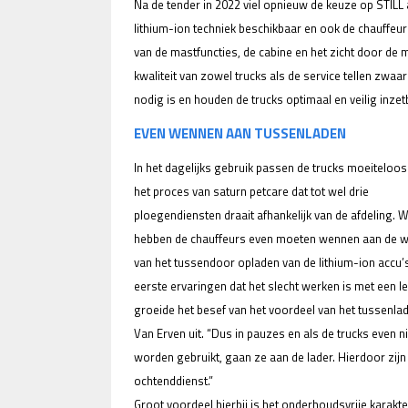
Na de tender in 2022 viel opnieuw de keuze op STILL 
lithium-ion techniek beschikbaar en ook de chauffeu
van de mastfuncties, de cabine en het zicht door de
kwaliteit van zowel trucks als de service tellen zwaar
nodig is en houden de trucks optimaal en veilig inzet
EVEN WENNEN AAN TUSSENLADEN
In het dagelijks gebruik passen de trucks moeiteloos
het proces van saturn petcare dat tot wel drie
ploegendiensten draait afhankelijk van de afdeling. W
hebben de chauffeurs even moeten wennen aan de w
van het tussendoor opladen van de lithium-ion accu’
eerste ervaringen dat het slecht werken is met een l
groeide het besef van het voordeel van het tussenlad
Van Erven uit. “Dus in pauzes en als de trucks even ni
worden gebruikt, gaan ze aan de lader. Hierdoor zijn 
ochtenddienst.”
Groot voordeel hierbij is het onderhoudsvrije karakter