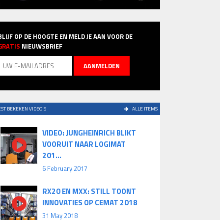
BLIJF OP DE HOOGTE EN MELD JE AAN VOOR DE
GRATIS
NIEUWSBRIEF
ST BEKEKEN VIDEO'S
ALLE ITEMS
VIDEO: JUNGHEINRICH BLIKT
VOORUIT NAAR LOGIMAT
201...
6 February 2017
RX20 EN MXX: STILL TOONT
INNOVATIES OP CEMAT 2018
31 May 2018