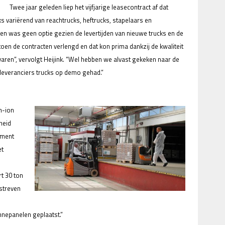
Twee jaar geleden liep het vijfjarige leasecontract af dat
s variërend van reachtrucks, heftrucks, stapelaars en
en was geen optie gezien de levertijden van nieuwe trucks en de
n de contracten verlengd en dat kon prima dankzij de kwaliteit
varen”, vervolgt Heijink. “Wel hebben we alvast gekeken naar de
leveranciers trucks op demo gehad.”
um-ion
heid
ement
et
t 30 ton
 streven
nepanelen geplaatst.”