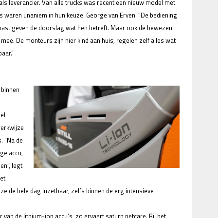
als leverancier. Van alle trucks was recent een nieuw model met
rs waren unaniem in hun keuze. George van Erven: “De bediening
 mast geven de doorslag wat hen betreft. Maar ook de bewezen
 mee. De monteurs zijn hier kind aan huis, regelen zelf alles wat
baar.”
 binnen
el
erkwijze
s. “Na de
ege accu,
en”, legt
et
ze de hele dag inzetbaar, zelfs binnen de erg intensieve
 van de lithium-ion accu’s, zo ervaart saturn petcare. Bij het