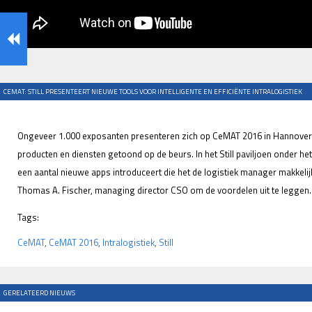
CEMAT: STILL PRESENTEERT NIEUWE TOOLS VOOR INTELLIGENTE EN EFFICIËNTE INTRALOGISTIEK
Ongeveer 1.000 exposanten presenteren zich op CeMAT 2016 in Hannover 
producten en diensten getoond op de beurs. In het Still paviljoen onder he
een aantal nieuwe apps introduceert die het de logistiek manager makkeli
Thomas A. Fischer, managing director CSO om de voordelen uit te leggen.
Tags:
CeMAT
,
CeMAT 2016
,
Intralogistiek
,
Still
GERELATEERD NIEUWS