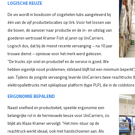
LOGISCHE KEUZE
De vis wordt in boxdozen of zogeheten tubs aangeleverd bij
één van de vijf productielocaties op Urk. Voor het lossen van
die boxen, de aanvoer naar productie en de in- en uitslag van
goederen vertrouwt Kramer Fish al jaren op UniCarriers.
Logisch dus, dat bij de meest recente vervanging – na 10 jaar
trouwe dienst – opnieuw voor het merk werd gekozen.
“De trucks zijn snel en productief en de service is goed. We
hebben eigenlijk nooit problemen; stilstand blijft tot een minimum beperkt
aan. Tijdens de jongste vervanging leverde UniCarriers twee reachtrucks 
elektropallettrucks met opklapbaar platform (type PLP), die in de coldsto
ERGONOMIE BEPALEND
Naast snelheid en productiviteit, speelde ergonomie een
belangrijke rol in de hernieuwde keuze voor UniCarriers, zo
blijkt als Klaas Kramer vervolgt: “Het mini-stuur op de
reachtruck werkt ideaal, ook met handschoenen aan. Als