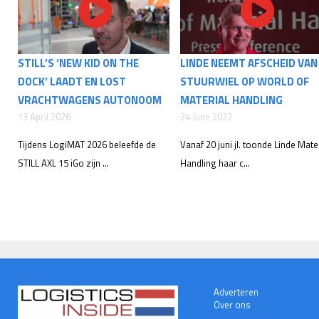
STILL’S ‘NEW KID ON THE
LINDE NEEMT AFSCHEID VAN
DOCK’ LAADT EN LOST
STUURWIEL OP WORLD OF
VRACHTWAGENS AUTONOOM
MATERIAL HANDLING
13 April 2026
24 June 2022
Tijdens LogiMAT 2026 beleefde de
Vanaf 20 juni jl. toonde Linde Mate
STILL AXL 15 iGo zijn ...
Handling haar c...
Adverteren
Over ons