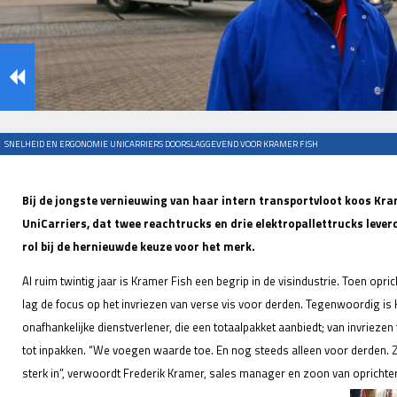
SNELHEID EN ERGONOMIE UNICARRIERS DOORSLAGGEVEND VOOR KRAMER FISH
Bij de jongste vernieuwing van haar intern transportvloot koos Kra
UniCarriers, dat twee reachtrucks en drie elektropallettrucks lever
rol bij de hernieuwde keuze voor het merk.
Al ruim twintig jaar is Kramer Fish een begrip in de visindustrie. Toen opric
lag de focus op het invriezen van verse vis voor derden. Tegenwoordig is 
onafhankelijke dienstverlener, die een totaalpakket aanbiedt; van invriez
tot inpakken. “We voegen waarde toe. En nog steeds alleen voor derden. 
sterk in”, verwoordt Frederik Kramer, sales manager en zoon van oprichter I