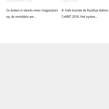
23 November 2018
3 June 2016
Ze duiken in steeds meer magazijnen
A-Safe toonde de RackEye tijdens
op: de inmiddels we...
CeMAT 2016. Het systee...