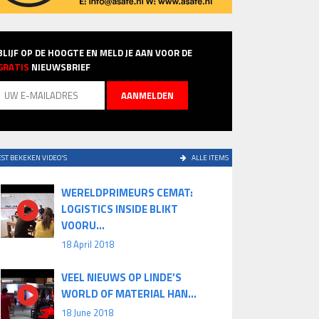
BLIJF OP DE HOOGTE EN MELD JE AAN VOOR DE
GRATIS
NIEUWSBRIEF
ST BEKEKEN VIDEO'S
ALLE ITEMS
WERELDPRIMEURS CEMAT:
LOGISTICS INSIDE BLIKT
VOORU...
18 April 2018
VEEL NIEUWS OP LINDE’S
WORLD OF MATERIAL HAN...
18 June 2018