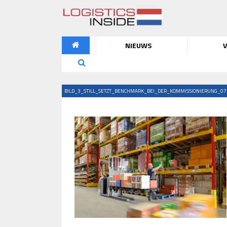
NIEUWS
V
BILD_3_STILL_SETZT_BENCHMARK_BEI_DER_KOMMISSIONIERUNG_07