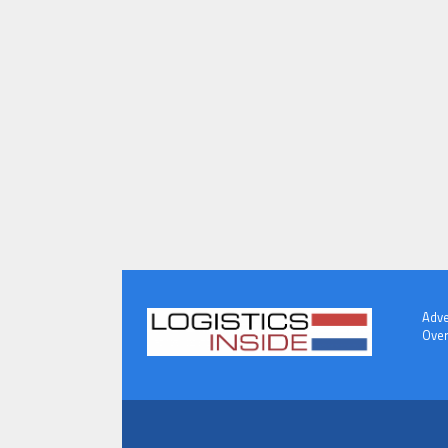
Adve
Over