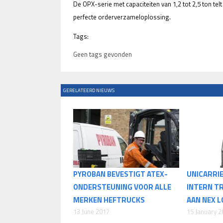
De OPX-serie met capaciteiten van 1,2 tot 2,5 ton tel
perfecte orderverzameloplossing.
Tags:
Geen tags gevonden
GERELATEERD NIEUWS
PYROBAN BEVESTIGT ATEX-
UNICARRI
ONDERSTEUNING VOOR ALLE
INTERN T
MERKEN HEFTRUCKS
AAN NEX L
13 June 2017
15 January 2