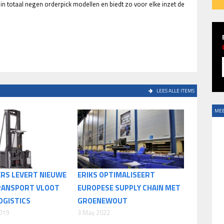
t in totaal negen orderpick modellen en biedt zo voor elke inzet de
LEES ALLE ITEMS
MEE
ERS LEVERT NIEUWE
ERIKS OPTIMALISEERT
RANSPORT VLOOT
EUROPESE SUPPLY CHAIN MET
OGISTICS
GROENEWOUT
019
3 May 2022