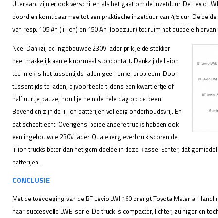
Uiteraard zijn er ook verschillen als het gaat om de inzetduur. De Levio LWI
boord en komt daarmee tot een praktische inzetduur van 4,5 uur. De beide
van resp. 105 Ah (li-ion) en 150 Ah (loodzuur) tot ruim het dubbele hiervan
Nee. Dankzij de ingebouwde 230V lader prik je de stekker
heel makkelijk aan elk normaal stopcontact. Dankzij de li-ion
techniek is het tussentijds laden geen enkel probleem. Door
tussentijds te laden, bijvoorbeeld tijdens een kwartiertje of
half uurtje pauze, houd je hem de hele dag op de been.
Bovendien zijn de li-ion batterijen volledig onderhoudsvrij. En
dat scheelt echt. Overigens: beide andere trucks hebben ook
een ingebouwde 230V lader. Qua energieverbruik scoren de
li-ion trucks beter dan het gemiddelde in deze klasse. Echter, dat gemidde
batterijen.
CONCLUSIE
Met de toevoeging van de BT Levio LWI 160 brengt Toyota Material Handling
haar succesvolle LWE-serie. De truck is compacter, lichter, zuiniger en toch