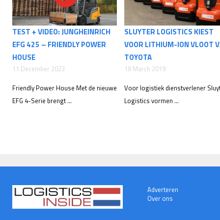
TEST + VIDEO: JUNGHEINRICH
SLUYTER LOGISTICS KIEST
EFG 425 – FRIENDLY POWER
VOOR LITHIUM-ION VLOOT 
HOUSE
TOYOTA
11 December 2023
18 March 2019
Friendly Power House Met de nieuwe
Voor logistiek dienstverlener Sluy
EFG 4-Serie brengt ...
Logistics vormen ...
Adverteren
Over ons