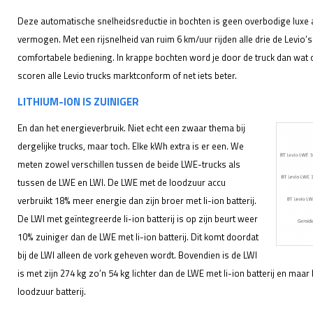
Deze automatische snelheidsreductie in bochten is geen overbodige luxe als
vermogen. Met een rijsnelheid van ruim 6 km/uur rijden alle drie de Levio’s 
comfortabele bediening. In krappe bochten word je door de truck dan wat o
scoren alle Levio trucks marktconform of net iets beter.
LITHIUM-ION IS ZUINIGER
En dan het energieverbruik. Niet echt een zwaar thema bij
dergelijke trucks, maar toch. Elke kWh extra is er een. We
meten zowel verschillen tussen de beide LWE-trucks als
tussen de LWE en LWI. De LWE met de loodzuur accu
verbruikt 18% meer energie dan zijn broer met li-ion batterij.
De LWI met geïntegreerde li-ion batterij is op zijn beurt weer
10% zuiniger dan de LWE met li-ion batterij. Dit komt doordat
bij de LWI alleen de vork geheven wordt. Bovendien is de LWI
is met zijn 274 kg zo’n 54 kg lichter dan de LWE met li-ion batterij en maar 
loodzuur batterij.