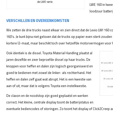
de LWE-serie.
LWE 160 in twee
loodzuur batteri
VERSCHILLEN EN OVEREENKOMSTEN
We zetten de drie trucks naast elkaar en zien direct dat de Levio LWI 160
160’s. Je kunt bijna niet geloven dat de trucks op papier even sterk zouden
kortere l2-maat, maar beschikt toch over hetzelfde motorvermogen voor he
Ook identiek is de dissel. Toyota Material Handling plaatst al
jaren dezelfde en zeer beproefde dissel op haar trucks. De
knoppen voor heffen en dalen zijn logisch georganiseerd en
goed te bedienen met zowel de linker- als rechterhand. Het
heffen en dalen zelf gaat wat abrupt. Het is een kwestie van
aan of uit, maar dat is volgens Toyota een instelkwestie.
De claxon en de noodstop zijn goed geplaatst en werken
correct. Het kleine, centrale display toont de batterijstatus en
eventuele bediencodes of storingen. Zo toont het display of Click2Creep ac