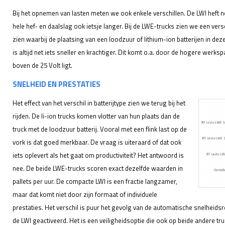
Bij het opnemen van lasten meten we ook enkele verschillen. De LWI heft n
hele hef- en daalslag ook ietsje langer. Bij de LWE-trucks zien we een versc
zien waarbij de plaatsing van een loodzuur of lithium-ion batterijen in deze
is altijd net iets sneller en krachtiger. Dit komt o.a. door de hogere werk
boven de 25 Volt ligt.
SNELHEID EN PRESTATIES
Het effect van het verschil in batterijtype zien we terug bij het
rijden. De li-ion trucks komen vlotter van hun plaats dan de
truck met de loodzuur batterij. Vooral met een flink last op de
vork is dat goed merkbaar. De vraag is uiteraard of dat ook
iets oplevert als het gaat om productiviteit? Het antwoord is
nee. De beide LWE-trucks scoren exact dezelfde waarden in
pallets per uur. De compacte LWI is een fractie langzamer,
maar dat komt niet door zijn formaat of individuele
prestaties. Het verschil is puur het gevolg van de automatische snelheidsre
de LWI geactiveerd. Het is een veiligheidsoptie die ook op beide andere tru