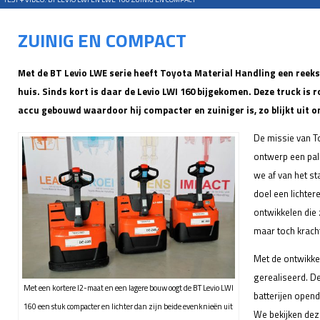
ZUINIG EN COMPACT
Met de BT Levio LWE serie heeft Toyota Material Handling een reeks 
huis. Sinds kort is daar de Levio LWI 160 bijgekomen. Deze truck is
accu gebouwd waardoor hij compacter en zuiniger is, zo blijkt uit o
De missie van To
ontwerp een pal
we af van het st
doel een lichtere
ontwikkelen die
maar toch kracht
Met de ontwikkel
gerealiseerd. D
Met een kortere l2-maat en een lagere bouw oogt de BT Levio LWI
batterijen open
160 een stuk compacter en lichter dan zijn beide evenknieën uit
We bekijken dez