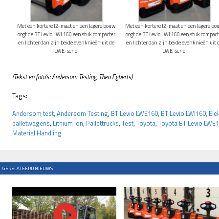
Met een kortere l2-maat en een lagere bouw
Met een kortere l2-maat en een lagere bo
oogt de BT Levio LWI 160 een stuk compacter
oogt de BT Levio LWI 160 een stuk compact
en lichter dan zijn beide evenknieën uit de
en lichter dan zijn beide evenknieën uit 
LWE-serie.
LWE-serie.
(Tekst en foto’s: Andersom Testing, Theo Egberts)
Tags:
Andersom test
,
Andersom Testing
,
BT Levio LWE160
,
BT Levio LWI160
,
Ele
palletwagens
,
Lithium ion
,
Pallettrucks
,
Test
,
Toyota
,
Toyota BT Levio LWE
Material Handling
GERELATEERD NIEUWS