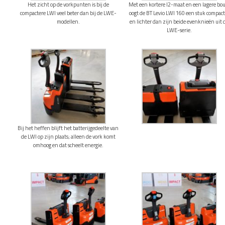
Het zicht op de vorkpunten is bij de
Met een kortere l2-maat en een lagere bo
compactere LWI veel beter dan bij de LWE-
oogt de BT Levio LWI 160 een stuk compact
modellen.
en lichter dan zijn beide evenknieën uit 
LWE-serie.
Bij het heffen blijft het batterijgedeelte van
de LWI op zijn plaats; alleen de vork komt
omhoog en dat scheelt energie.