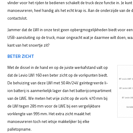
vlinder voor het rijden te bedienen schakelt de truck deze functie in. Je ku
manoeuvreren, heel handig als het echt krap is. Aan de onderzijde van de 
contactslot.
Jammer dat de LWI in onze test geen opbergmogelijkheden biedt voor een pen,
USB-aansluiting op de truck, maar ongeacht wat je daarmee wilt doen, waa
kant van het snoertje zit?
BETER ZICHT
Met de dissel in de hand en op de juiste werkafstand valt op
dat de Levio LWI 160 een beter zicht op de vorkpunten biedt.
De behuizing van deze LWI met 50 Ah/24V geïntegreerde li-
ion batterij is aanmerkelijk lager dan het batterijcompartiment
van de LWE. We meten het vrije zicht op de vork: 470 mm bij
de LWI tegen 285 mm voor de LWE bij een vergelijkbare
vorklengte van 995 mm. Het extra zicht maakt het
manoeuvreren toch net ietsje makkelijker bij elke
palletopname.