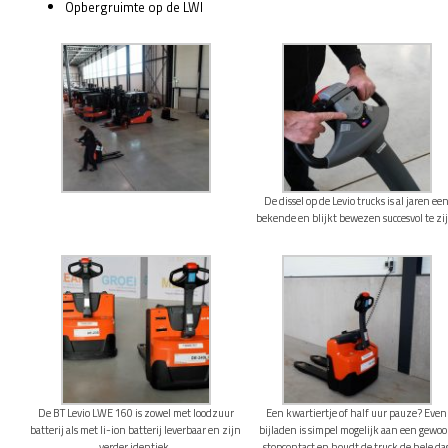
Opbergruimte op de LWI
De dissel op de Levio trucks is al jaren ee
bekende en blijkt bewezen succesvol te zi
De BT Levio LWE 160 is zowel met loodzuur
Een kwartiertje of half uur pauze? Even
batterij als met li-ion batterij leverbaar en zijn
bijladen is simpel mogelijk aan een gewo
verder identiek.
stopcontact en houdt de truck de hele da