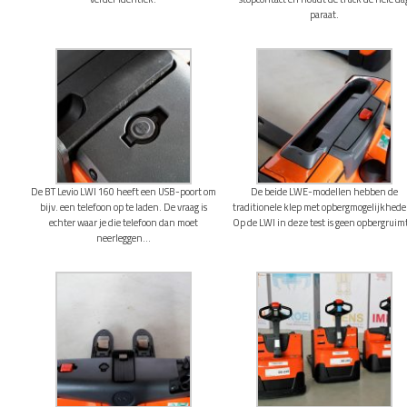
paraat.
De BT Levio LWI 160 heeft een USB-poort om
De beide LWE-modellen hebben de
bijv. een telefoon op te laden. De vraag is
traditionele klep met opbergmogelijkhede
echter waar je die telefoon dan moet
Op de LWI in deze test is geen opbergruim
neerleggen…