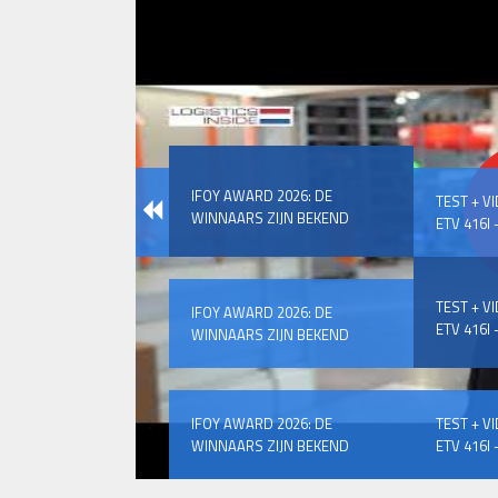
IFOY AWARD 2026: DE
TEST + V
WINNAARS ZIJN BEKEND
ETV 416I –
TEST + V
IFOY AWARD 2026: DE
ETV 416I –
WINNAARS ZIJN BEKEND
IFOY AWARD 2026: DE
TEST + V
WINNAARS ZIJN BEKEND
ETV 416I –