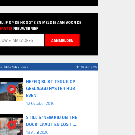
BLIJF OP DE HOOGTE EN MELD JE AAN VOOR DE
GRATIS
NIEUWSBRIEF
ST BEKEKEN VIDEO'S
ALLE ITEMS
HEFFIQ BLIKT TERUG OP
GESLAAGD HYSTER HUB
EVENT
12 October 2016
STILL’S ‘NEW KID ON THE
DOCK’ LAADT EN LOST ...
13 April 2026