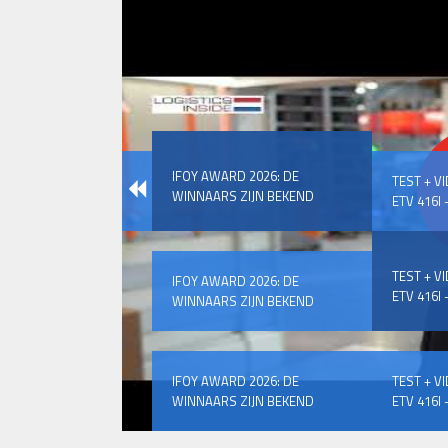
IFOY AWARD 2026: DE
TEST + V
WINNAARS ZIJN BEKEND
ETV 416I –
TEST + V
IFOY AWARD 2026: DE
ETV 416I –
WINNAARS ZIJN BEKEND
IFOY AWARD 2026: DE
TEST + V
WINNAARS ZIJN BEKEND
ETV 416I –