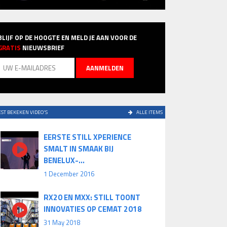
BLIJF OP DE HOOGTE EN MELD JE AAN VOOR DE
GRATIS
NIEUWSBRIEF
ST BEKEKEN VIDEO'S
ALLE ITEMS
EERSTE STILL XPERIENCE
SMALT IN SMAAK BIJ
BENELUX-...
1 December 2016
RX20 EN MXX: STILL TOONT
INNOVATIES OP CEMAT 2018
31 May 2018