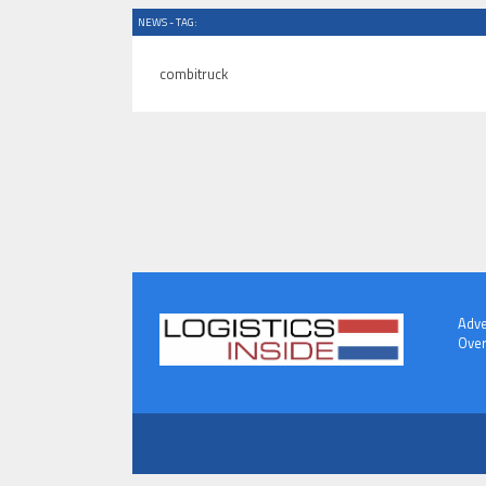
NEWS - TAG:
combitruck
Adve
Over