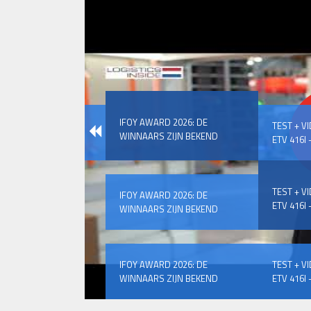
IFOY AWARD 2026: DE
TEST + V
WINNAARS ZIJN BEKEND
ETV 416I –
TEST + V
IFOY AWARD 2026: DE
ETV 416I –
WINNAARS ZIJN BEKEND
IFOY AWARD 2026: DE
TEST + V
WINNAARS ZIJN BEKEND
ETV 416I –