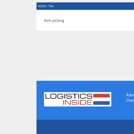
NEWS - TAG:
item picking
Adve
Over