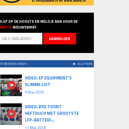
BLIJF OP DE HOOGTE EN MELD JE AAN VOOR DE
GRATIS
NIEUWSBRIEF
ST BEKEKEN VIDEO'S
ALLE ITEMS
VIDEO: EP EQUIPMENT’S
SLIMME LIST
9 May 2018
VIDEO: BYD TOONT
HEFTRUCK MET GROOTSTE
LFP-BATTERI...
11 May 2018