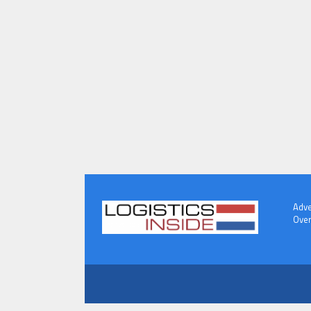
Adve
Over