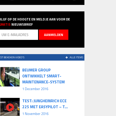
BLIJF OP DE HOOGTE EN MELD JE AAN VOOR DE
GRATIS
NIEUWSBRIEF
ST BEKEKEN VIDEO'S
ALLE ITEMS
BEUMER GROUP
ONTWIKKELT SMART-
MAINTENANCE-SYSTEM
1 December 2016
TEST: JUNGHEINRICH ECE
225 MET EASYPILOT – T...
1 November 2016