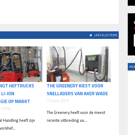
LEES ALLE ITEMS
MEE
ENGT HEFTRUCKS
THE GREENERY KIEST VOOR
 LI-ION
SNELLADERS VAN AKER WADE
19 June 2019
GIE OP MARKT
r 2016
The Greenery heeft voor de meest
l Handling heeft zijn
recente uitbreiding va...
vorkhef...