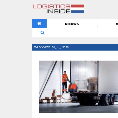
NIEUWS
V
BT-LEVIO-LWE130_HI_15078