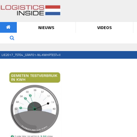
NIEUWS
VIDEOS
LIE2017_TST04_GRAF01-NL-KWHPTEST=II