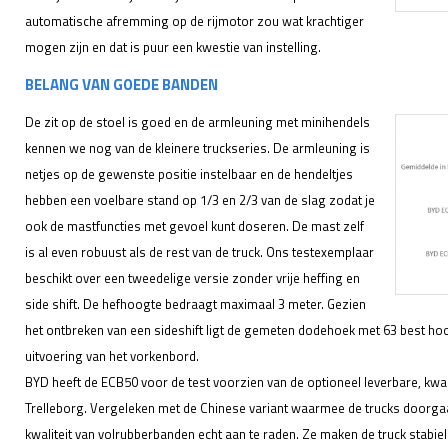
automatische afremming op de rijmotor zou wat krachtiger
mogen zijn en dat is puur een kwestie van instelling.
BELANG VAN GOEDE BANDEN
De zit op de stoel is goed en de armleuning met minihendels
kennen we nog van de kleinere truckseries. De armleuning is
netjes op de gewenste positie instelbaar en de hendeltjes
hebben een voelbare stand op 1/3 en 2/3 van de slag zodat je
ook de mastfuncties met gevoel kunt doseren. De mast zelf
is al even robuust als de rest van de truck. Ons testexemplaar
beschikt over een tweedelige versie zonder vrije heffing en
side shift. De hefhoogte bedraagt maximaal 3 meter. Gezien
het ontbreken van een sideshift ligt de gemeten dodehoek met 63 best hoo
uitvoering van het vorkenbord.
BYD heeft de ECB50 voor de test voorzien van de optioneel leverbare, kwa
Trelleborg. Vergeleken met de Chinese variant waarmee de trucks doorgaa
kwaliteit van volrubberbanden echt aan te raden. Ze maken de truck stabiele