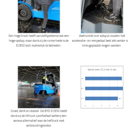
Een hoge truck heeft vanzelfsprekend ook een
Voetruimte is er volop al zouden het
hoge opstap, maar dankzij de ruime trede is de
acceleratie- en rempedaal best iets verder n
ECB50 toch makkelijk te betreden.
links geplaatst mogen worden.
Groot, sterk en stabiel. De BYD ECB50 biedt
dankzij de lithium ijzerfosfaat batterij een
serieus alternatief voor de heftruck met
verbrandingsmotor.