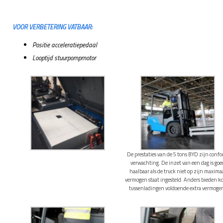
VOOR VERBETERING VATBAAR:
Positie acceleratiepedaal
Looptijd stuurpompmotor
De prestaties van de 5 tons BYD zijn conf
verwachting. De inzet van een dag is goe
haalbaar als de truck niet op zijn maxima
vermogen staat ingesteld. Anders bieden k
tussenladingen voldoende extra vermoge