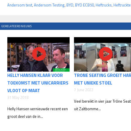
Andersom test
,
Andersom Testing
,
BYD
,
BYD ECB50
,
Heftrucks
,
Heftruckte
GERELATEERD NIEUWS
HELLY HANSEN KLAAR VOOR
TRONE SEATING GROEIT HA
TOEKOMST MET UNICARRIERS
MET UNIEKE STOEL
7 June 2022
VLOOT OP MAAT
31 May 2018
Veel bereikt in vier jaar Trône Sea
Helly Hansen vernieuwde recent een
uit Zaltbomme...
groot deel van de in...