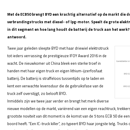
Met de ECB50 brengt BYD een krachtig alternatief op de markt die 
verbrandingstrucks met diesel- of lpg-motor. Speelt de grote elekt
in dit segment en hoe lang houdt de batterij de truck aan het werk? 
antwoord.
Twee jaar geleden sleepte BYD met haar driewiel elektrotruck
tot ieders verrassing de prestigieuze IFOY Award 2016 in de
wacht. De nieuwkomer uit China bleek een sterke troef in
handen met haar eigen truck en eigen lithium-ijzerfosfaat
batterij. De batterij is straffeloos tussentijds op te laden en
kent een verwachte levensduur die de gebruiksfase van de
truck zelf overstijgt, zo belooft BYD.
Inmiddels zijn we twee jaar verder en brengt het merk diverse
nieuwe modellen op de markt, variërend van een eigen reachtruck, trekkers, 
grootste noviteit van dit moment is de komst van de 5 tons ECB 50 die een 8
boord heeft. “Een IC-truck killer”, zo typeert BYD haar jongste telg. Truck