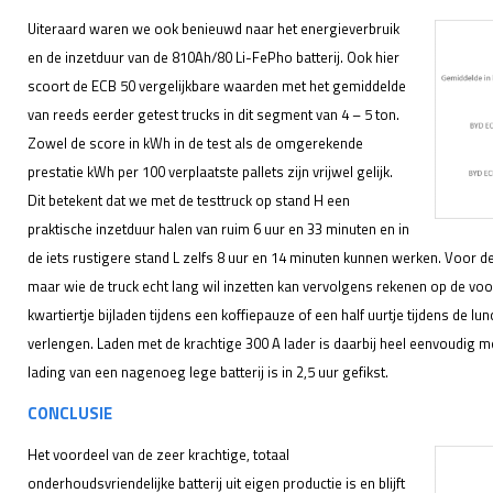
Uiteraard waren we ook benieuwd naar het energieverbruik
en de inzetduur van de 810Ah/80 Li-FePho batterij. Ook hier
scoort de ECB 50 vergelijkbare waarden met het gemiddelde
van reeds eerder getest trucks in dit segment van 4 – 5 ton.
Zowel de score in kWh in de test als de omgerekende
prestatie kWh per 100 verplaatste pallets zijn vrijwel gelijk.
Dit betekent dat we met de testtruck op stand H een
praktische inzetduur halen van ruim 6 uur en 33 minuten en in
de iets rustigere stand L zelfs 8 uur en 14 minuten kunnen werken. Voor d
maar wie de truck echt lang wil inzetten kan vervolgens rekenen op de voord
kwartiertje bijladen tijdens een koffiepauze of een half uurtje tijdens de lu
verlengen. Laden met de krachtige 300 A lader is daarbij heel eenvoudig mog
lading van een nagenoeg lege batterij is in 2,5 uur gefikst.
CONCLUSIE
Het voordeel van de zeer krachtige, totaal
onderhoudsvriendelijke batterij uit eigen productie is en blijft