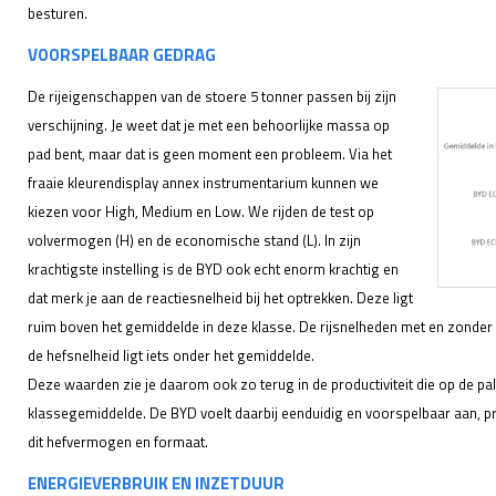
besturen.
VOORSPELBAAR GEDRAG
De rijeigenschappen van de stoere 5 tonner passen bij zijn
verschijning. Je weet dat je met een behoorlijke massa op
pad bent, maar dat is geen moment een probleem. Via het
fraaie kleurendisplay annex instrumentarium kunnen we
kiezen voor High, Medium en Low. We rijden de test op
volvermogen (H) en de economische stand (L). In zijn
krachtigste instelling is de BYD ook echt enorm krachtig en
dat merk je aan de reactiesnelheid bij het optrekken. Deze ligt
ruim boven het gemiddelde in deze klasse. De rijsnelheden met en zonder l
de hefsnelheid ligt iets onder het gemiddelde.
Deze waarden zie je daarom ook zo terug in de productiviteit die op de pall
klassegemiddelde. De BYD voelt daarbij eenduidig en voorspelbaar aan, pr
dit hefvermogen en formaat.
ENERGIEVERBRUIK EN INZETDUUR