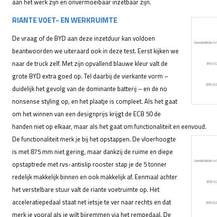
aan het werk zijn en onvermoeibaar inzetbaar zijn.
RIANTE VOET- EN WERKRUIMTE
De vraag of de BYD aan deze inzetduur kan voldoen
beantwoorden we uiteraard ook in deze test. Eerst kijken we
naar de truck zelf. Met zijn opvallend blauwe kleur valt de
grote BYD extra goed op. Tel daarbij de vierkante vorm –
duidelijk het gevolg van de dominante batterij – en de no
nonsense styling op, en het plaatje is compleet. Als het gaat
om het winnen van een designprijs krijgt de ECB 50 de
handen niet op elkaar, maar als het gaat om functionaliteit en eenvoud.
De functionaliteit merk je bij het opstappen. De vloerhoogte
is met 875 mm niet gering, maar dankzij de ruime en diepe
opstaptrede met rvs-antislip rooster stap je de 5 tonner
redelijk makkelijk binnen en ook makkelijk af. Eenmaal achter
het verstelbare stuur valt de riante voetruimte op. Het
acceleratiepedaal staat net ietsje te ver naar rechts en dat
merk je vooral als je wilt bijremmen via het rempedaal. De