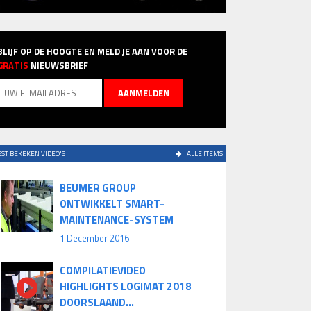
BLIJF OP DE HOOGTE EN MELD JE AAN VOOR DE
GRATIS
NIEUWSBRIEF
ST BEKEKEN VIDEO'S
ALLE ITEMS
BEUMER GROUP
ONTWIKKELT SMART-
MAINTENANCE-SYSTEM
1 December 2016
COMPILATIEVIDEO
HIGHLIGHTS LOGIMAT 2018
DOORSLAAND...