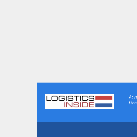
Adve
Over