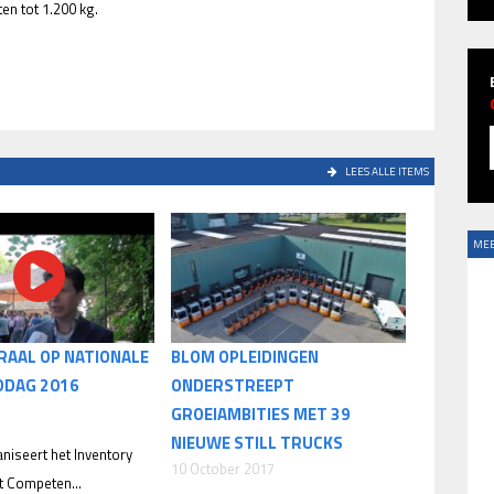
ten tot 1.200 kg.
LEES ALLE ITEMS
MEE
RAAL OP NATIONALE
BLOM OPLEIDINGEN
DAG 2016
ONDERSTREEPT
GROEIAMBITIES MET 39
NIEUWE STILL TRUCKS
aniseert het Inventory
10 October 2017
 Competen...