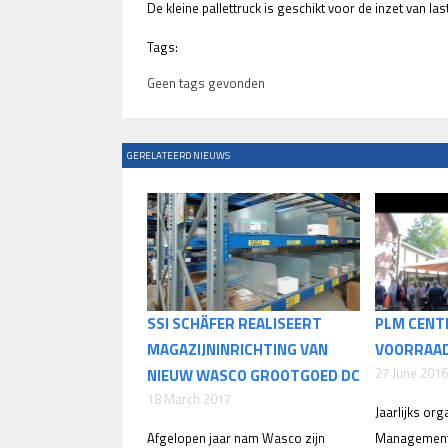
De kleine pallettruck is geschikt voor de inzet van las
Tags:
Geen tags gevonden
GERELATEERD NIEUWS
SSI SCHÄFER REALISEERT
PLM CENT
MAGAZIJNINRICHTING VAN
VOORRAAD
27 June 2016
NIEUW WASCO GROOTGOED DC
18 March 2017
Jaarlijks org
Afgelopen jaar nam Wasco zijn
Management