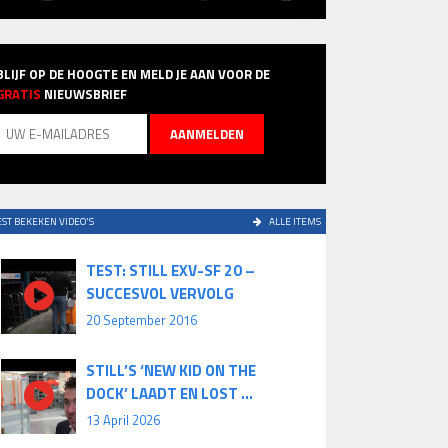
BLIJF OP DE HOOGTE EN MELD JE AAN VOOR DE
GRATIS
NIEUWSBRIEF
ST BEKEKEN VIDEO'S
ALLE ITEMS
TEST: STILL EXV-SF 20 –
SUCCESVOL VERVOLG
20 September 2016
STILL’S ‘NEW KID ON THE
DOCK’ LAADT EN LOST ...
13 April 2026