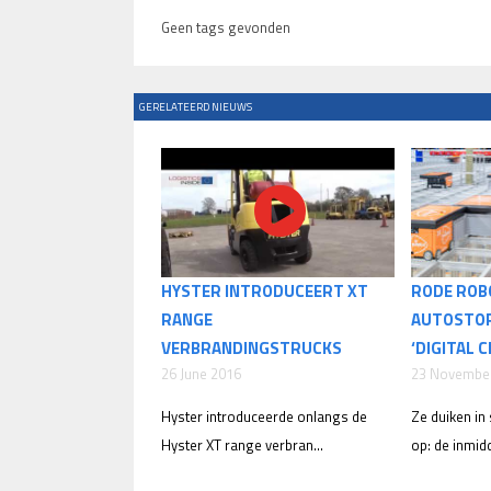
Geen tags gevonden
GERELATEERD NIEUWS
HYSTER INTRODUCEERT XT
RODE ROB
RANGE
AUTOSTOR
VERBRANDINGSTRUCKS
‘DIGITAL 
26 June 2016
23 Novembe
Hyster introduceerde onlangs de
Ze duiken i
Hyster XT range verbran...
op: de inmidd