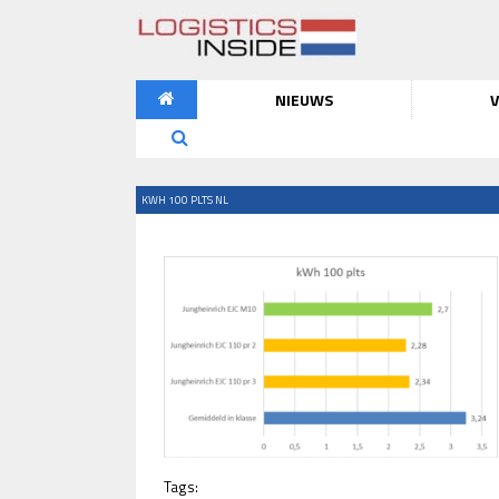
NIEUWS
V
KWH 100 PLTS NL
Tags: