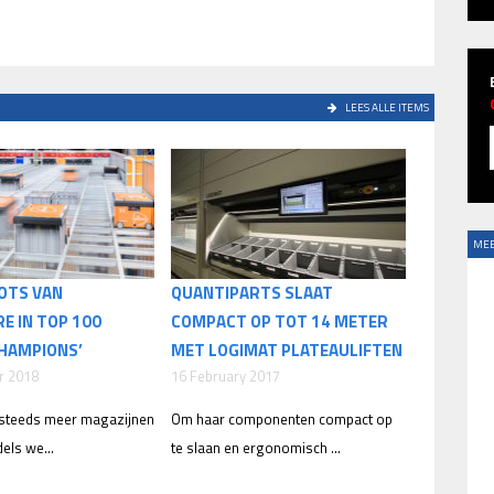
LEES ALLE ITEMS
MEE
OTS VAN
QUANTIPARTS SLAAT
E IN TOP 100
COMPACT OP TOT 14 METER
CHAMPIONS’
MET LOGIMAT PLATEAULIFTEN
r 2018
16 February 2017
n steeds meer magazijnen
Om haar componenten compact op
els we...
te slaan en ergonomisch ...