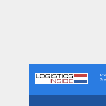
Adve
Over