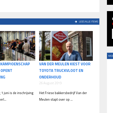
LEES ALLE ITEMS
MEE
KKAMPIOENSCHAP
VAN DER MEULEN KIEST VOOR
8 OPENT
TOYOTA TRUCKVLOOT EN
ING
ONDERHOUD
26 August 2019
 1 juni is de inschrijving
Het Friese bakkersbedrijf Van der
rl...
Meulen stapt over op ...