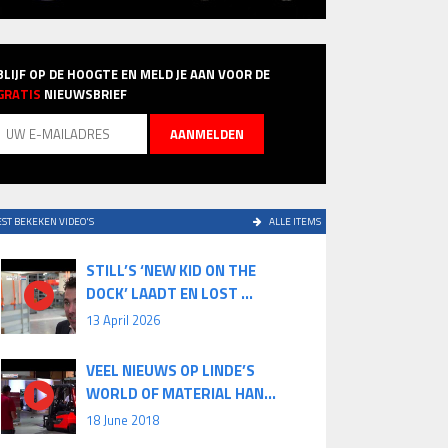
BLIJF OP DE HOOGTE EN MELD JE AAN VOOR DE
GRATIS
NIEUWSBRIEF
ST BEKEKEN VIDEO'S
ALLE ITEMS
STILL’S ‘NEW KID ON THE
DOCK’ LAADT EN LOST ...
13 April 2026
VEEL NIEUWS OP LINDE’S
WORLD OF MATERIAL HAN...
18 June 2018