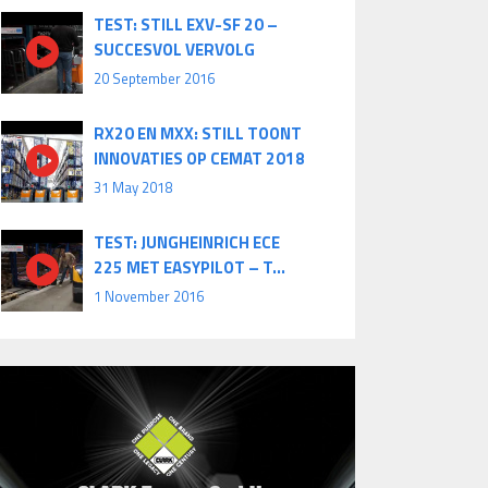
TEST: STILL EXV-SF 20 –
SUCCESVOL VERVOLG
20 September 2016
RX20 EN MXX: STILL TOONT
INNOVATIES OP CEMAT 2018
31 May 2018
TEST: JUNGHEINRICH ECE
225 MET EASYPILOT – T...
1 November 2016