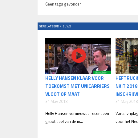
Geen tags gevonden
GERELATEERD NIEUWS
HELLY HANSEN KLAAR VOOR
HEFTRUC
TOEKOMST MET UNICARRIERS
NKIT 201
VLOOT OP MAAT
INSCHRIJV
31 May 2018
31 May 2018
Helly Hansen vernieuwde recent een
Vanaf vrijdag
groot deel van de in...
voor het Nede