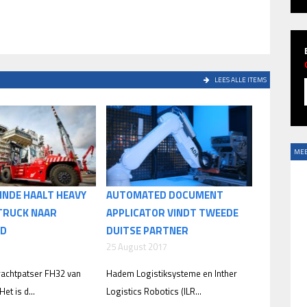
LEES ALLE ITEMS
MEE
INDE HAALT HEAVY
AUTOMATED DOCUMENT
TRUCK NAAR
APPLICATOR VINDT TWEEDE
ND
DUITSE PARTNER
25 August 2017
krachtpatser FH32 van
Hadem Logistiksysteme en Inther
et is d...
Logistics Robotics (ILR...