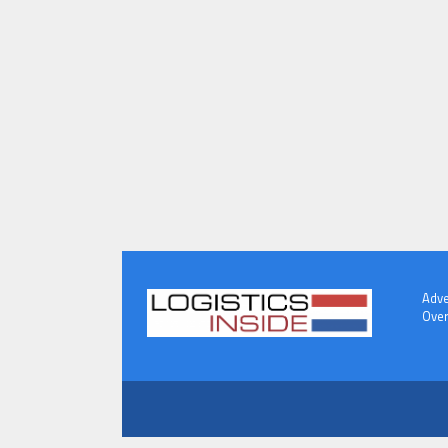
Adve
Over