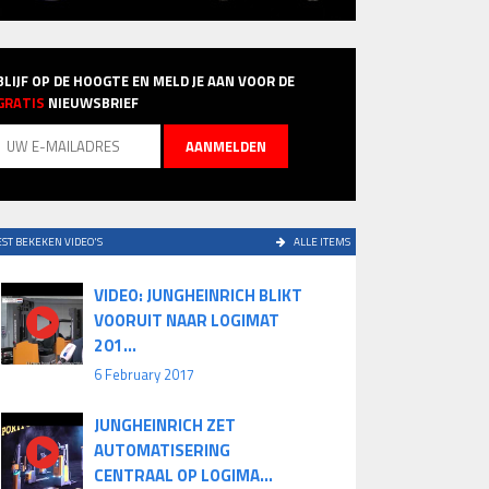
BLIJF OP DE HOOGTE EN MELD JE AAN VOOR DE
GRATIS
NIEUWSBRIEF
ST BEKEKEN VIDEO'S
ALLE ITEMS
VIDEO: JUNGHEINRICH BLIKT
VOORUIT NAAR LOGIMAT
201...
6 February 2017
JUNGHEINRICH ZET
AUTOMATISERING
CENTRAAL OP LOGIMA...