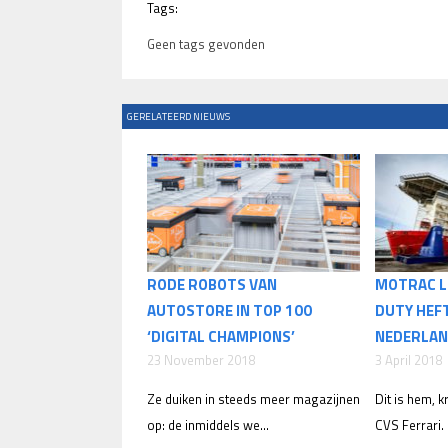
Tags:
Geen tags gevonden
GERELATEERD NIEUWS
RODE ROBOTS VAN
MOTRAC L
AUTOSTORE IN TOP 100
DUTY HEF
‘DIGITAL CHAMPIONS’
NEDERLA
23 November 2018
3 April 2018
Ze duiken in steeds meer magazijnen
Dit is hem, 
op: de inmiddels we...
CVS Ferrari. H