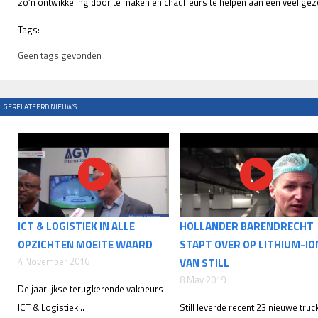
zo’n ontwikkeling door te maken en chauffeurs te helpen aan een veel gezon
Tags:
Geen tags gevonden
GERELATEERD NIEUWS
ICT & LOGISTIEK IN ALLE
HOLLANDER BARENDRECHT
OPZICHTEN MOEITE WAARD
STAPT OVER OP LITHIUM-IO
4 November 2016
VAN STILL
8 May 2019
De jaarlijkse terugkerende vakbeurs
ICT & Logistiek...
Still leverde recent 23 nieuwe truc