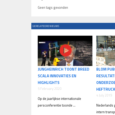
Geen tags gevonden
GERELATEERD NIEUWS
JUNGHEINRICH TOONT BREED
BLOM PUB
SCALA INNOVATIES EN
RESULTAT
HIGHLIGHTS
ONDERZO
5 February 2020
HEFTRUC
4 July 2019
Op de jaarlijkse internationale
persconferentie toonde ...
Nederlands g
intern transpo