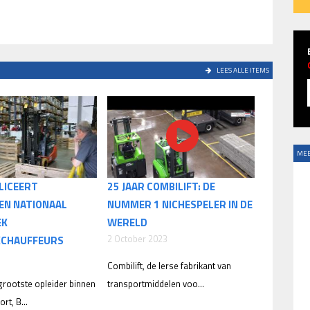
LEES ALLE ITEMS
MEE
LICEERT
25 JAAR COMBILIFT: DE
EN NATIONAAL
NUMMER 1 NICHESPELER IN DE
EK
WERELD
2 October 2023
KCHAUFFEURS
Combilift, de Ierse fabrikant van
rootste opleider binnen
transportmiddelen voo...
rt, B...