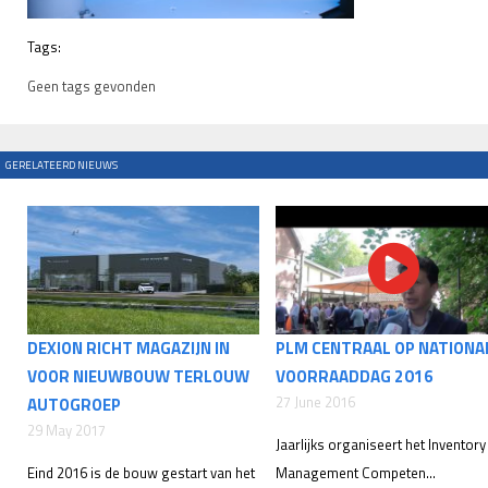
Tags:
Geen tags gevonden
GERELATEERD NIEUWS
DEXION RICHT MAGAZIJN IN
PLM CENTRAAL OP NATIONA
VOOR NIEUWBOUW TERLOUW
VOORRAADDAG 2016
27 June 2016
AUTOGROEP
29 May 2017
Jaarlijks organiseert het Inventory
Eind 2016 is de bouw gestart van het
Management Competen...