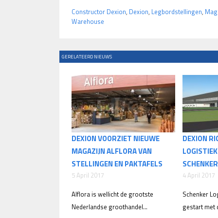
Constructor Dexion
,
Dexion
,
Legbordstellingen
,
Maga
Warehouse
GERELATEERD NIEUWS
DEXION VOORZIET NIEUWE
DEXION RI
MAGAZIJN ALFLORA VAN
LOGISTIE
STELLINGEN EN PAKTAFELS
SCHENKER
5 April 2017
4 April 2017
Alflora is wellicht de grootste
Schenker Log
Nederlandse groothandel...
gestart met 