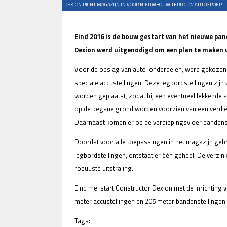
DEXION RICHT MAGAZIJN IN VOOR NIEUWBOUW TERLOUW AUTOGROEP
Eind 2016 is de bouw gestart van het nieuwe pa
Dexion werd uitgenodigd om een plan te maken v
Voor de opslag van auto-onderdelen, werd gekozen 
speciale accustellingen. Deze legbordstellingen zij
worden geplaatst, zodat bij een eventueel lekkende 
op de begane grond worden voorzien van een verdie
Daarnaast komen er op de verdiepingsvloer bandens
Doordat voor alle toepassingen in het magazijn ge
legbordstellingen, ontstaat er één geheel. De verzin
robuuste uitstraling.
Eind mei start Constructor Dexion met de inrichting 
meter accustellingen en 205 meter bandenstellingen 
Tags: