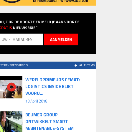
BLIJF OP DE HOOGTE EN MELD JE AAN VOOR DE
GRATIS
NIEUWSBRIEF
ST BEKEKEN VIDEO'S
ALLE ITEMS
WERELDPRIMEURS CEMAT:
LOGISTICS INSIDE BLIKT
VOORU...
18 April 2018
BEUMER GROUP
ONTWIKKELT SMART-
MAINTENANCE-SYSTEM