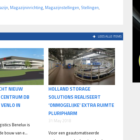
zijn
,
Magazijninrichting
,
Magazijnstellingen
,
Stellingen
,
LEES ALLE ITEMS
CHT NIEUW
HOLLAND STORAGE
K CENTRUM DB
SOLUTIONS REALISEERT
 VENLO IN
‘ONMOGELIJKE’ EXTRA RUIMTE
PLURIPHARM
31 May 2018
istics Benelux is
de bouw van e...
Voor een geautomatiseerde