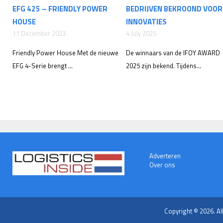
EFG 425 – FRIENDLY POWER
BEDRIJVEN BEKROOND VOOR
HOUSE
INNOVATIES
11 December 2023
4 July 2025
Friendly Power House Met de nieuwe
De winnaars van de IFOY AWARD
EFG 4-Serie brengt ...
2025 zijn bekend. Tijdens...
Adverteren
Over ons
Copyright © 2026. Al