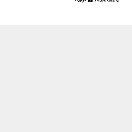
brengt UniCarriers twee ni...