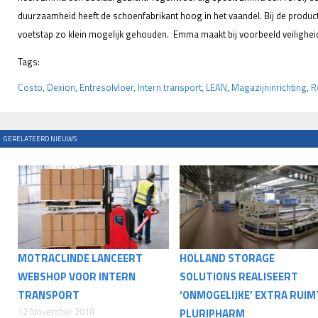
duurzaamheid heeft de schoenfabrikant hoog in het vaandel. Bij de produc
voetstap zo klein mogelijk gehouden. Emma maakt bij voorbeeld veiligheids
Tags:
Costo
,
Dexion
,
Entresolvloer
,
Intern transport
,
LEAN
,
Magazijninrichting
,
R
GERELATEERD NIEUWS
MOTRACLINDE LANCEERT
HOLLAND STORAGE
WEBSHOP VOOR INTERN
SOLUTIONS REALISEERT
TRANSPORT
‘ONMOGELIJKE’ EXTRA RUIM
12 November 2018
PLURIPHARM