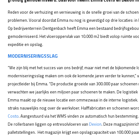
grondig gemoderniseerd. Daarvoor neemt Emma Costo en Dexion in
Reden voor de verhuizing en vernieuwing is de snelle groei van de schoenen
problemen. Vooral doordat Emma nu nog is gevestigd op drie locaties: in
Op bedrijventerrein Dentgenbach heeft Emma een bestaand bedrijfsgebo
gemoderniseerd. Het vloeroppervlak van 10.000 m2 biedt volop ruimte vo
expeditie en opslag.
MODERNISERINGSSLAG
“We zijn blij met het succes van ons bedrijf, maar niet met de bijkomende
moderniseringsslag maken om ook de komende jaren verder te kunnen,” ver
projectleider bij Emma. “De productie groeide van 300.000 paar schoenen 
verwachten we jaarlijks een miljoen paar schoenen te maken. De logistiek
Emma maakt op de nieuwe locatie een ommezwaai in de interne logistiek. 
straks nauwelijks nog over de werkvloer. Halffabricaten en schoenen word
Costo
. Aangestuurd via het WMS vinden ze automatisch hun bestemming.
De rollerbanen liggen op entresolvloeren van
Dexion
. Deze magazijninrich
palletstellingen. Het magazijn krijgt een opslagcapaciteit van 100.000 pa