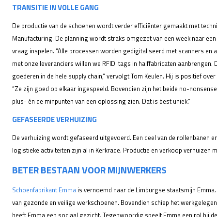
TRANSITIE IN VOLLE GANG
De productie van de schoenen wordt verder efficiënter gemaakt met tech
Manufacturing. De planning wordt straks omgezet van een week naar een 
vraag inspelen. “Alle processen worden gedigitaliseerd met scanners en a
met onze leveranciers willen we RFID tags in halffabricaten aanbrengen. D
goederen in de hele supply chain,” vervolgt Tom Keulen. Hij is positief o
“Ze zijn goed op elkaar ingespeeld. Bovendien zijn het beide no-nonsense b
plus- én de minpunten van een oplossing zien. Dat is best uniek.”
GEFASEERDE VERHUIZING
De verhuizing wordt gefaseerd uitgevoerd. Een deel van de rollenbanen en
logistieke activiteiten zijn al in Kerkrade. Productie en verkoop verhuizen
BETER BESTAAN VOOR MIJNWERKERS
Schoenfabrikant Emma
is vernoemd naar de Limburgse staatsmijn Emma. A
van gezonde en veilige werkschoenen. Bovendien schiep het werkgelegen
heeft Emma een sociaal gezicht. Tegenwoordig speelt Emma een rol bij d