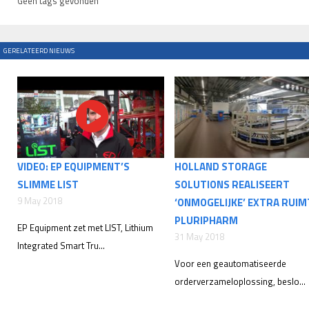
Geen tags gevonden
GERELATEERD NIEUWS
VIDEO: EP EQUIPMENT’S
HOLLAND STORAGE
SLIMME LIST
SOLUTIONS REALISEERT
9 May 2018
‘ONMOGELIJKE’ EXTRA RUIM
PLURIPHARM
EP Equipment zet met LIST, Lithium
31 May 2018
Integrated Smart Tru...
Voor een geautomatiseerde
orderverzameloplossing, beslo...