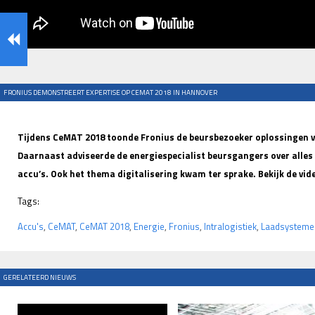
FRONIUS DEMONSTREERT EXPERTISE OP CEMAT 2018 IN HANNOVER
Tijdens CeMAT 2018 toonde Fronius de beursbezoeker oplossingen 
Daarnaast adviseerde de energiespecialist beursgangers over alles
accu’s. Ook het thema digitalisering kwam ter sprake. Bekijk de vi
Tags:
Accu's
,
CeMAT
,
CeMAT 2018
,
Energie
,
Fronius
,
Intralogistiek
,
Laadsysteme
GERELATEERD NIEUWS