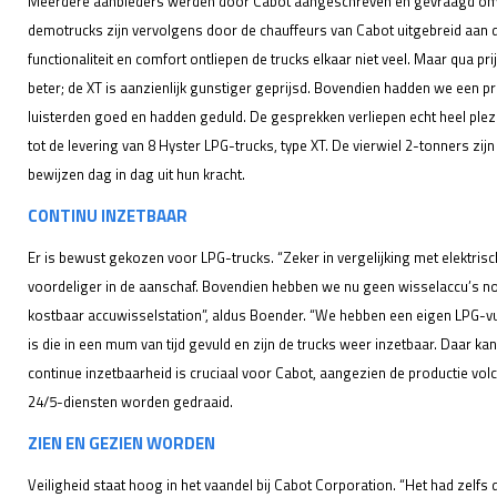
Meerdere aanbieders werden door Cabot aangeschreven en gevraagd om ee
demotrucks zijn vervolgens door de chauffeurs van Cabot uitgebreid aan d
functionaliteit en comfort ontliepen de trucks elkaar niet veel. Maar qua p
beter; de XT is aanzienlijk gunstiger geprijsd. Bovendien hadden we een p
luisterden goed en hadden geduld. De gesprekken verliepen echt heel plezier
tot de levering van 8 Hyster LPG-trucks, type XT. De vierwiel 2-tonners zi
bewijzen dag in dag uit hun kracht.
CONTINU INZETBAAR
Er is bewust gekozen voor LPG-trucks. “Zeker in vergelijking met elektris
voordeliger in de aanschaf. Bovendien hebben we nu geen wisselaccu’s nod
kostbaar accuwisselstation”, aldus Boender. “We hebben een eigen LPG-vulst
is die in een mum van tijd gevuld en zijn de trucks weer inzetbaar. Daar ka
continue inzetbaarheid is cruciaal voor Cabot, aangezien de productie volco
24/5-diensten worden gedraaid.
ZIEN EN GEZIEN WORDEN
Veiligheid staat hoog in het vaandel bij Cabot Corporation. “Het had zelfs 