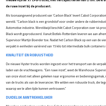
nieuwe Hyster XT LPG-trucks, met hefcapaciteiten van 2 ton. De kra
de ruwe inzet bij de producent.
Als toonaangevend producent van ‘Carbon Black’ levert Cabot Corporation 
wereld. “Carbon black is een grondstof voor onder andere de rubberindustrie
Automotive industrie. Wereldwijd beschikt Cabot Corporation over 44 pro
Black wordt geproduceerd. Vanuit Botlek-Rotterdam leveren we aan afnem
Supervisor Martijn Boender toe. Nadat het Carbon Black op een van de vier
verpakt in eenheden variërend van 15 kilo tot intermediate bulk containers 
KWALITEIT EN ROBUUSTHEID
De nieuwe Hyster trucks worden ingezet voor het transport van de verpakk
laden van de vrachtwagens. “Een ruwe inzet”, weet de Warehouse Supervi
van onze vloot niet alleen gekeken naar ergonomie en bedieningsgemak, 
van de trucks als van de leverancier. We wilden een robuuste truck, die te
waarop we te allen tijde kunnen vertrouwen.”
DUIDELIJK AANTREKKELIJKER