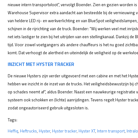
nieuwe intern transportvloot”, vervolgt Boender. Zien en gezien worden i
Warehouse Supervisor extra aandacht aan besteedde bij de vernieuwing van
van heldere LED rij- en werkverlichting en van BlueSpot veiligheidslampen,
schijnen in de rijrichting van de truck. Boender: “Wij werken veel met inrijs
net iets lastiger te zien bij het uitrijden van een stellingkanaal. Dankzij de
tijd. Voor zowel voetgangers als andere chauffeurs is het nu goed zichtb
komt. Dat verhoogt de alertheid en uiteindelijk de veiligheid op de werkvloe
INZICHT MET HYSTER TRACKER
De nieuwe Hysters zijn verder uitgevoerd met een cabine en met het Hyste
hebben we inzicht in de inzet van de trucks. Het veiligheidsbewustzijn bij
op schades neemt af”, aldus Boender. Naast een nauwkeurige registratie va
systeem ook schokken en (lichte) aanrijdingen. Tevens regelt Hyster track
zodat ongeautoriseerd gebruik uitgesloten is.
Tags:
Heffiq
,
Heftrucks
,
Hyster
,
Hyster tracker
,
Hyster XT
,
Intern transport
,
Intral