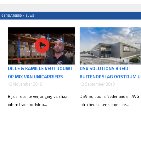
GERELATEERD NIEUWS
DILLE & KAMILLE VERTROUWT
DSV SOLUTIONS BREIDT
OP MIX VAN UNICARRIERS
BUITENOPSLAG OOSTRUM U
13 November 2018
12 September 2018
Bij de recente verjonging van haar
DSV Solutions Nederland en AVG
intern transportvloo...
Infra bedachten samen ee...