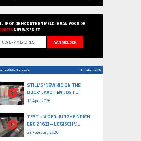
BLIJF OP DE HOOGTE EN MELD JE AAN VOOR DE
GRATIS
NIEUWSBRIEF
ST BEKEKEN VIDEO'S
ALLE ITEMS
STILL’S ‘NEW KID ON THE
DOCK’ LAADT EN LOST ...
13 April 2026
TEST + VIDEO: JUNGHEINRICH
ERC 216ZI – LOGISCH V...
28 February 2020